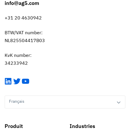
info@ag5.com
+31 20 4630942
BTW/VAT number:
NL825504417B03
KvK number:
34233942
LinkedIn
Twitter
YouTube
Français
Produit
Industries