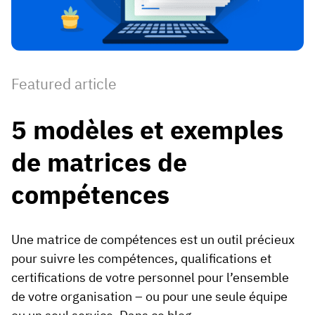
Profil de l’employés
Par rôles
Customer success
Nourriture
Historique de formation
Coordinateur de formation
Base de connaissances
Intersnack
Certificats et licences
Gestionnaire opérationnel
Statut AG5
Featured article
JDE Coffee
Application de compétences terrain
Directeur informatique
Envoyer une question
5 modèles et exemples
Syngenta
Auditeur
de matrices de
Conformité
Entreprise
Chimique
Exigences de formation
À propos de nous
compétences
Parcourir
Lenzing
Préparation des effectifs
Contactez-nous
Ashland
Une matrice de compétences est un outil précieux
Pistes d’audit
pour suivre les compétences, qualifications et
certifications de votre personnel pour l’ensemble
Emballage
Analyses
de votre organisation – ou pour une seule équipe
Canpack