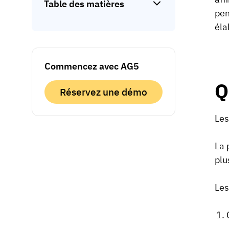
Table des matières
pen
éla
Commencez avec AG5
Q
Réservez une démo
Les
La 
plu
Les