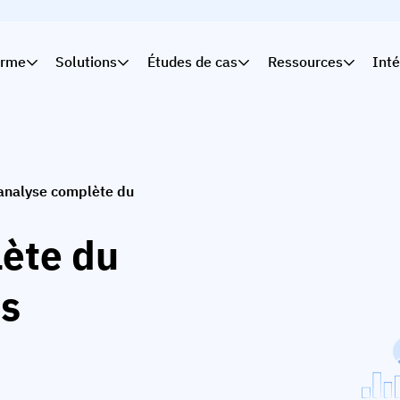
orme
Solutions
Études de cas
Ressources
Inté
analyse complète du
ète du
s