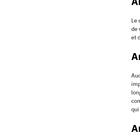
A
Le 
de 
et 
A
Auc
imp
lon
com
qui
A