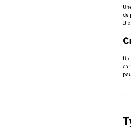
Une
de 
Il 
C
Un 
car
peu
T