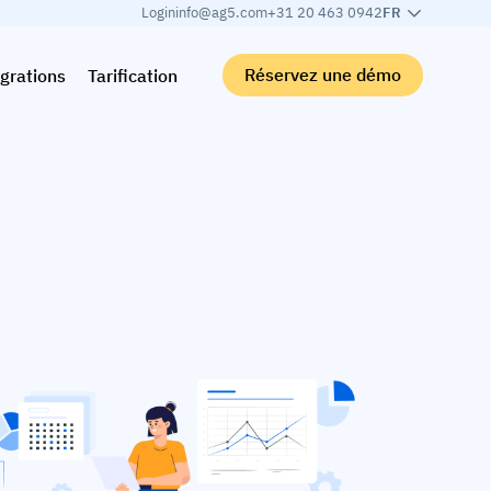
Login
info@ag5.com
+31 20 463 0942
FR
Réservez une démo
grations
Tarification