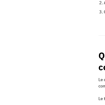
Q
c
Le 
co
Le 