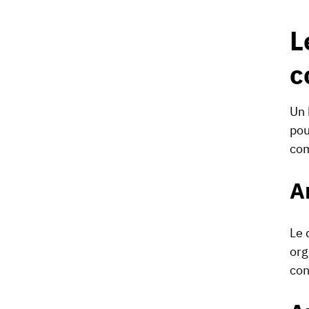
L
c
Un 
pou
co
A
Le 
org
con