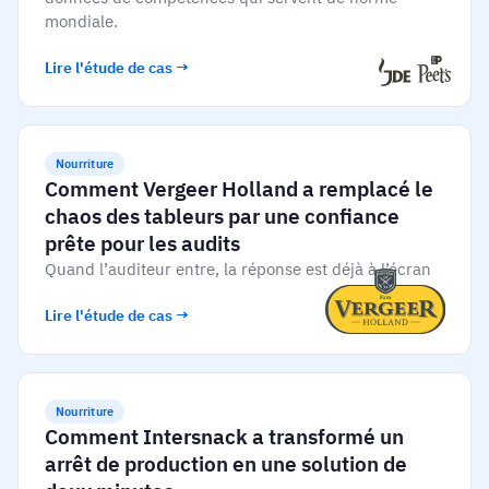
Analyse des écarts de compétences
mondiale.
Vista
Efficacité de la formation
Lire l'étude de cas →
Tableaux de bord de conformité
19 mars 2026
Prévisions et tendances
Arrêtez de courir, commencez à automatiser
Nourriture
avec AG5 Workflows
Comment Vergeer Holland a remplacé le
chaos des tableurs par une confiance
prête pour les audits
Quand l’auditeur entre, la réponse est déjà à l’écran
Lire l'étude de cas →
Nourriture
Comment Intersnack a transformé un
arrêt de production en une solution de