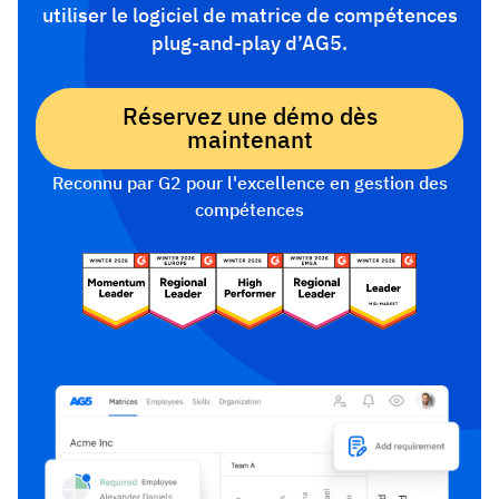
utiliser le logiciel de matrice de compétences
plug-and-play d’AG5.
Réservez une démo dès
maintenant
Reconnu par G2 pour l'excellence en gestion des
compétences