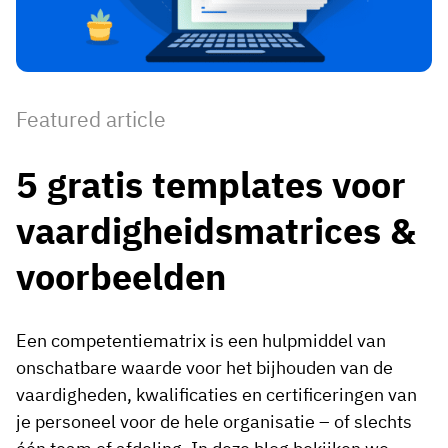
Medewerkersprofiel
Per rol
Klantsucces
Food
Trainingsgeschiedenis
Trainingscoördinator
Kennisbank
Intersnack
Certificaten & licenties
Operationeel manager
AG5-status
Featured article
JDE Coffee
Frontline skills-app
ICT-manager
Ondersteuning
5 gratis templates voor
Syngenta
Auditor
vaardigheidsmatrices &
Compliance
Bedrijf
Chemisch
Opleidingsvereisten
Over ons
voorbeelden
Bekijk
Lenzing
Inzetbaarheid van het personeel
Neem contact op
nu
Ashland
Een competentiematrix is een hulpmiddel van
Audit trails
onschatbare waarde voor het bijhouden van de
vaardigheden, kwalificaties en certificeringen van
Verpakking
Insights
je personeel voor de hele organisatie – of slechts
Canpack