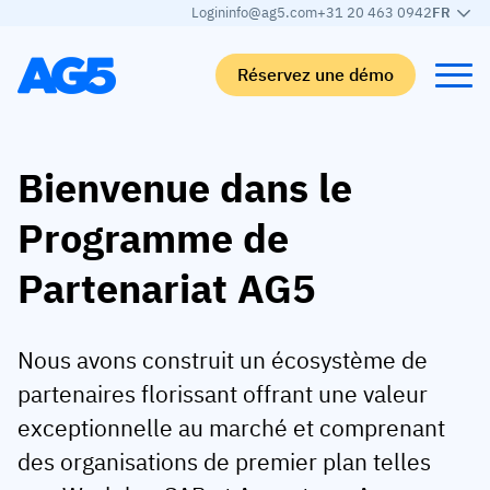
Login
info@ag5.com
+31 20 463 0942
FR
Réservez une démo
Back
Back
Back
Back
Bienvenue dans le
Programme de
Matrice de compétences
Par secteur
Automobile
Apprendre
Matrice de compétences
Automobile
Adient
AG5 Blog
Partenariat AG5
Bibliothèque de compétences
Agroalimentaire
Rogers
Livres blancs
Nous avons construit un écosystème de
Gestion des compétences
Logistique
Programme de partenariat
partenaires florissant offrant une valeur
Logistique
Fusion des compétences par IA
Fabrication médicale
Webinaires
exceptionnelle au marché et comprenant
KLM Cargo
Voir tous les secteurs
des organisations de premier plan telles
Effectifs
Base Logistics
Assistance