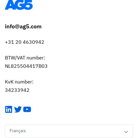
info@ag5.com
+31 20 4630942
BTW/VAT number:
NL825504417B03
KvK number:
34233942
LinkedIn
Twitter
YouTube
Français