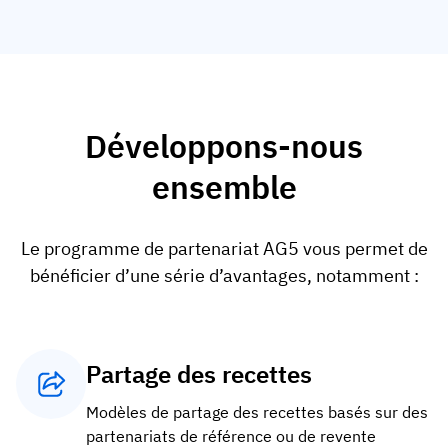
Analyse des écarts de compétences
Vista
Efficacité de la formation
Tableaux de bord de conformité
19 mars 2026
Prévisions et tendances
Développons-nous
Arrêtez de courir, commencez à automatiser
avec AG5 Workflows
ensemble
Le programme de partenariat AG5 vous permet de
bénéficier d’une série d’avantages, notamment :
Partage des recettes
Modèles de partage des recettes basés sur des
partenariats de référence ou de revente