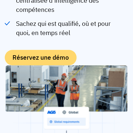
centralisée d’intelligence des
Analyse des écarts de compétences
compétences
Vista
Efficacité de la formation
Sachez qui est qualifié, où et pour
Tableaux de bord de conformité
quoi, en temps réel
19 mars 2026
Prévisions et tendances
Arrêtez de courir, commencez à automatiser
avec AG5 Workflows
Réservez une démo