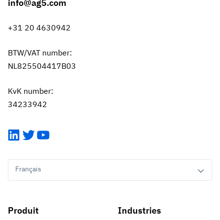
info@ag5.com
+31 20 4630942
BTW/VAT number:
NL825504417B03
KvK number:
34233942
LinkedIn
Twitter
YouTube
Français
Produit
Industries