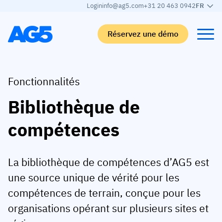
Login
info@ag5.com
+31 20 463 0942
FR
Réservez une démo
Back
Back
Back
Back
Fonctionnalités
Bibliothèque de
Matrice de compétences
Par secteur
Automobile
Apprendre
compétences
Matrice de compétences
Automobile
Adient
AG5 Blog
Bibliothèque de compétences
Agroalimentaire
Rogers
Livres blancs
La bibliothèque de compétences d’AG5 est
Gestion des compétences
Logistique
Programme de partenariat
une source unique de vérité pour les
Logistique
Fusion des compétences par IA
Fabrication médicale
Webinaires
compétences de terrain, conçue pour les
KLM Cargo
Voir tous les secteurs
organisations opérant sur plusieurs sites et
Effectifs
Base Logistics
Assistance