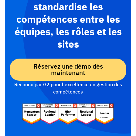
standardise les
compétences entre les
équipes, les rôles et les
sites
Réservez une démo dès
maintenant
Reconnu par G2 pour l'excellence en gestion des
compétences