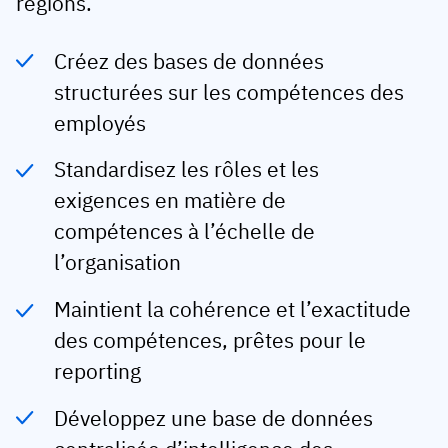
régions.
Profil de l’employés
Par rôles
Customer success
Créez des bases de données
Nourriture
Historique de formation
Coordinateur de formation
Base de connaissances
structurées sur les compétences des
Intersnack
Certificats et licences
Gestionnaire opérationnel
Statut AG5
employés
JDE Coffee
Application de compétences terrain
Directeur informatique
Envoyer une question
Standardisez les rôles et les
Syngenta
Auditeur
exigences en matière de
Conformité
Entreprise
compétences à l’échelle de
Chimique
l’organisation
Exigences de formation
À propos de nous
Parcourir
Lenzing
Préparation des effectifs
Contactez-nous
Maintient la cohérence et l’exactitude
Ashland
des compétences, prêtes pour le
Pistes d’audit
reporting
Emballage
Analyses
Développez une base de données
Canpack