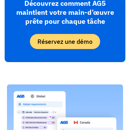
Découvrez comment AG5
maintient votre main-d’œuvre
prête pour chaque tâche
Réservez une démo