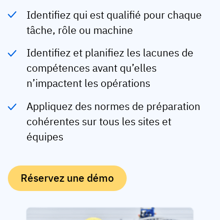
Identifiez qui est qualifié pour chaque
Profil de l’employés
Par rôles
Customer success
tâche, rôle ou machine
Nourriture
Historique de formation
Coordinateur de formation
Base de connaissances
Intersnack
Identifiez et planifiez les lacunes de
Certificats et licences
Gestionnaire opérationnel
Statut AG5
compétences avant qu’elles
JDE Coffee
Application de compétences terrain
Directeur informatique
Envoyer une question
n’impactent les opérations
Syngenta
Auditeur
Appliquez des normes de préparation
Conformité
Entreprise
cohérentes sur tous les sites et
Chimique
Exigences de formation
À propos de nous
équipes
Parcourir
Lenzing
Préparation des effectifs
Contactez-nous
Ashland
Pistes d’audit
Réservez une démo
Emballage
Analyses
Canpack