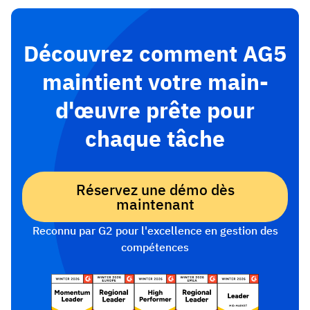
Découvrez comment AG5
maintient votre main-
d'œuvre prête pour
chaque tâche
Réservez une démo dès
maintenant
Reconnu par G2 pour l'excellence en gestion des
compétences