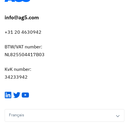
info@ag5.com
+31 20 4630942
BTW/VAT number:
NL825504417B03
KvK number:
34233942
LinkedIn
Twitter
YouTube
Français