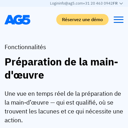
Login
info@ag5.com
+31 20 463 0942
FR
Réservez une démo
Back
Back
Back
Back
Fonctionnalités
Préparation de la main-
Matrice de compétences
Par secteur
Automobile
Apprendre
d'œuvre
Matrice de compétences
Automobile
Adient
AG5 Blog
Bibliothèque de compétences
Agroalimentaire
Rogers
Livres blancs
Une vue en temps réel de la préparation de
Gestion des compétences
Logistique
Programme de partenariat
la main-d’œuvre — qui est qualifié, où se
Logistique
Fusion des compétences par IA
Fabrication médicale
Webinaires
trouvent les lacunes et ce qui nécessite une
KLM Cargo
Voir tous les secteurs
action.
Effectifs
Base Logistics
Assistance