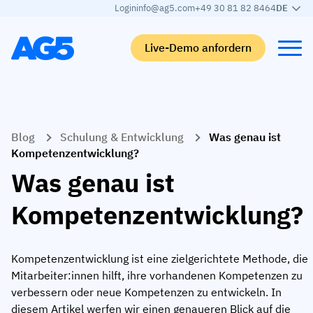
Login
info@ag5.com
+49 30 81 82 8464
DE
Live-Demo anfordern
Back
Back
Back
Back
Blog
Schulung & Entwicklung
Was genau ist
Qualifikationsmatrix
Nach branche
Automobilbranche
Lernen
Kompetenzentwicklung?
Kompetenzmatrix
Automobilbranche
Adient
AG5 Blog-Beiträge
Was genau ist
Kompetenzbibliothek
Nahrungsmittelbranche
Rogers
White papers
Kompetenzentwicklung?
Kompetenzmanagement
Logistik
Partnerprogramm
Logistik
KI-Skill-Zusammenführung
Medizinische Fertigung
Webinars
Kompetenzentwicklung ist eine zielgerichtete Methode, die
Mitarbeiter:innen hilft, ihre vorhandenen Kompetenzen zu
KLM Cargo
Alle Branchen anzeigen
verbessern oder neue Kompetenzen zu entwickeln. In
Mitarbeiter
Base Logistics
Support
diesem Artikel werfen wir einen genaueren Blick auf die