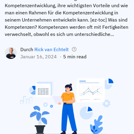
Kompetenzentwicklung, ihre wichtigsten Vorteile und wie
Mitarbeiterprofile
Nach Rollen
Customer Success
man einen Rahmen für die Kompetenzentwicklung in
Lebensmittelproduktion
seinem Unternehmen entwickeln kann. [ez-toc] Was sind
Schulungshistorie
Ausbildungskoordinator
Wissensdatenbank
Kompetenzen? Kompetenzen werden oft mit Fertigkeiten
Intersnack
Zertifikate & Lizenzen
Betriebsleiter
AG5-Status
verwechselt, obwohl es sich um unterschiedliche...
JDE Coffee
Frontline Skills App
ICT-Manager
Unterstützung
Durch
Rick van Echtelt
Syngenta
Januar 16, 2024
5 min read
Auditor
Compliance
Unternehmen
Chemische Industrie
Schulungsanforderungen
Über uns
Jetzt
Lenzing
Mitarbeiterbereitschaft
Kontaktieren Sie uns
ansehen
Ashland
Audit-Trails
Verpackung
Einblicke
Canpack