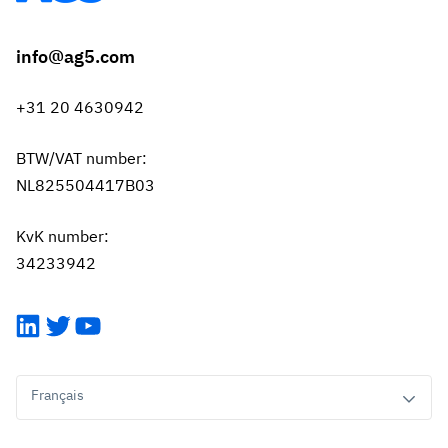
info@ag5.com
+31 20 4630942
BTW/VAT number:
NL825504417B03
KvK number:
34233942
LinkedIn
Twitter
YouTube
Français