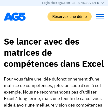
Login
info@ag5.com
+31 20 463 0942
FR
Réservez une démo
Back
Back
Back
Back
Se lancer avec des
matrices de
Matrice de compétences
Par secteur
Automobile
Apprendre
Matrice de compétences
Automobile
Adient
AG5 Blog
compétences dans Excel
Bibliothèque de compétences
Agroalimentaire
Rogers
Livres blancs
Pour vous faire une idée dufonctionnement d’une
Gestion des compétences
Logistique
Programme de partenariat
matrice de compétences, jetez un coup d’œil à cet
Logistique
Fusion des compétences par IA
Fabrication médicale
Webinaires
exemple. Nous ne recommandons pas d’utiliser
KLM Cargo
Excel à long terme, mais une feuille de calcul vous
Voir tous les secteurs
aide à avoir une meilleure vision des compétences
Effectifs
Base Logistics
Assistance