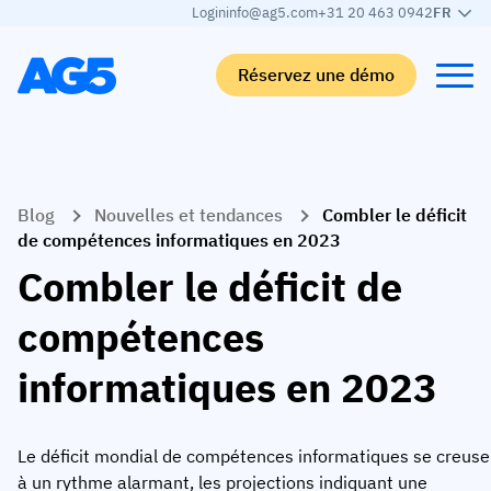
Login
info@ag5.com
+31 20 463 0942
FR
Réservez une démo
Back
Back
Back
Back
Blog
Nouvelles et tendances
Combler le déficit
Matrice de compétences
Par secteur
Automobile
Apprendre
de compétences informatiques en 2023
Matrice de compétences
Automobile
Adient
AG5 Blog
Combler le déficit de
Bibliothèque de compétences
Agroalimentaire
Rogers
Livres blancs
compétences
Gestion des compétences
Logistique
Programme de partenariat
informatiques en 2023
Logistique
Fusion des compétences par IA
Fabrication médicale
Webinaires
KLM Cargo
Voir tous les secteurs
Le déficit mondial de compétences informatiques se creuse
Effectifs
Base Logistics
Assistance
à un rythme alarmant, les projections indiquant une