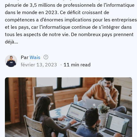
pénurie de 3,5 millions de professionnels de l’informatique
Profil de l’employés
Par rôles
Customer success
dans le monde en 2023. Ce déficit croissant de
Nourriture
compétences a d’énormes implications pour les entreprises
Historique de formation
Coordinateur de formation
Base de connaissances
et les pays, car l’informatique continue de s’intégrer dans
Intersnack
Certificats et licences
Gestionnaire opérationnel
Statut AG5
tous les aspects de notre vie. De nombreux pays prennent
déjà...
JDE Coffee
Application de compétences terrain
Directeur informatique
Envoyer une question
Syngenta
Par
Wais
Auditeur
février 13, 2023
11 min read
Conformité
Entreprise
Chimique
Exigences de formation
À propos de nous
Parcourir
Lenzing
Préparation des effectifs
Contactez-nous
Ashland
Pistes d’audit
Emballage
Analyses
Canpack