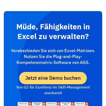
Müde, Fähigkeiten in
Excel zu verwalten?
Verabschieden Sie sich von Excel-Matrizen.
Nutzen Sie die Plug-and-Play-
Kompetenzmatrix-Software von AG5.
Jetzt eine Demo buchen
Von G2 für Exzellenz im Skill-Management
anerkannt