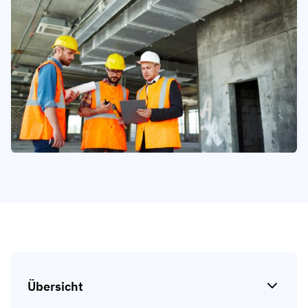
Kompetenzlücken-Analysen
Vista
Schulungseffektivität
Compliance-Dashboards
19. März 2026
Prognosen & Trends
Schluss mit dem Hinterherlaufen,
automatisieren Sie
mit AG5 Workflows
Übersicht