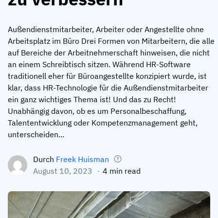
Mitarbeiterprofile
Nach Rollen
Customer Success
Lebensmittelproduktion
Außendienstmitarbeiter, Arbeiter oder Angestellte ohne
Schulungshistorie
Ausbildungskoordinator
Wissensdatenbank
Arbeitsplatz im Büro Drei Formen von Mitarbeitern, die alle
Intersnack
auf Bereiche der Arbeitnehmerschaft hinweisen, die nicht
Zertifikate & Lizenzen
Betriebsleiter
AG5-Status
an einem Schreibtisch sitzen. Während HR-Software
JDE Coffee
Frontline Skills App
ICT-Manager
Unterstützung
traditionell eher für Büroangestellte konzipiert wurde, ist
Syngenta
klar, dass HR-Technologie für die Außendienstmitarbeiter
Auditor
ein ganz wichtiges Thema ist! Und das zu Recht!
Compliance
Unternehmen
Unabhängig davon, ob es um Personalbeschaffung,
Chemische Industrie
Talententwicklung oder Kompetenzmanagement geht,
Schulungsanforderungen
Über uns
unterscheiden...
Jetzt
Lenzing
Mitarbeiterbereitschaft
Kontaktieren Sie uns
ansehen
Durch
Freek Huisman
Ashland
Audit-Trails
August 10, 2023
4 min read
Verpackung
Einblicke
Canpack