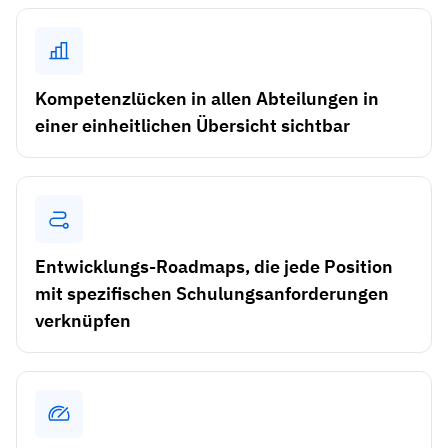
Kompetenzlücken-Analysen
Vista
Schulungseffektivität
Compliance-Dashboards
Kompetenzlücken in allen Abteilungen in
19. März 2026
Prognosen & Trends
einer einheitlichen Übersicht sichtbar
Schluss mit dem Hinterherlaufen, automatisieren
Sie
mit AG5 Workflows
Entwicklungs-Roadmaps, die jede Position
mit spezifischen Schulungsanforderungen
verknüpfen