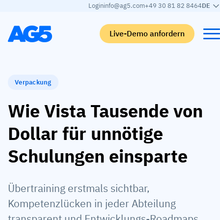
Login
info@ag5.com
+49 30 81 82 8464
DE
Live-Demo anfordern
Back
Back
Back
Back
Verpackung
Qualifikationsmatrix
Nach branche
Automobilbranche
Lernen
Wie Vista Tausende von
Kompetenzmatrix
Automobilbranche
Adient
AG5 Blog-Beiträge
Dollar für unnötige
Kompetenzbibliothek
Nahrungsmittelbranche
Rogers
White papers
Schulungen einsparte
Kompetenzmanagement
Logistik
Partnerprogramm
Logistik
KI-Skill-Zusammenführung
Medizinische Fertigung
Webinars
Übertraining erstmals sichtbar,
KLM Cargo
Alle Branchen anzeigen
Kompetenzlücken in jeder Abteilung
Mitarbeiter
Base Logistics
Support
transparent und Entwicklungs-Roadmaps