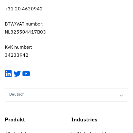
+31 20 4630942
BTW/VAT number:
NL825504417B03
KvK number:
34233942
LinkedIn
Twitter
YouTube
Deutsch
Produkt
Industries