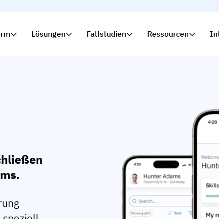
orm
Lösungen
Fallstudien
Ressourcen
In
chließen
ams.
erung
 speziell