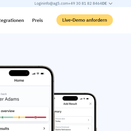
Login
info@ag5.com
+49 30 81 82 8464
DE
Live-Demo anfordern
tegrationen
Preis