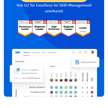
Von G2 für Exzellenz im Skill-Management
anerkannt