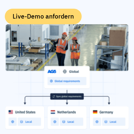
Kompetenzlücken-Analysen
Vista
Schulungseffektivität
Live-Demo anfordern
Compliance-Dashboards
19. März 2026
Prognosen & Trends
Schluss mit dem Hinterherlaufen,
automatisieren Sie
mit AG5 Workflows