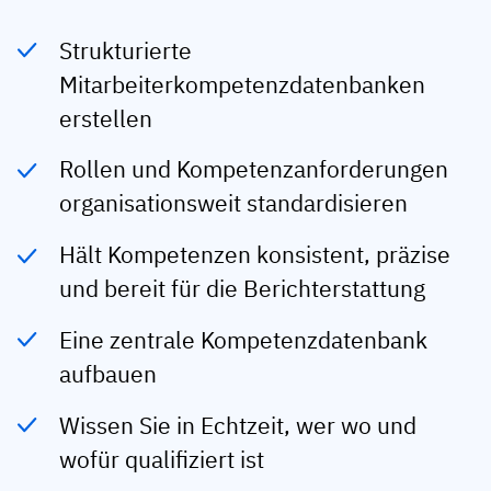
Mitarbeiterprofile
Nach Rollen
Customer Success
Strukturierte
Lebensmittelproduktion
Schulungshistorie
Ausbildungskoordinator
Wissensdatenbank
Mitarbeiterkompetenzdatenbanken
Intersnack
erstellen
Zertifikate & Lizenzen
Betriebsleiter
AG5-Status
JDE Coffee
Frontline Skills App
ICT-Manager
Unterstützung
Rollen und Kompetenzanforderungen
Syngenta
organisationsweit standardisieren
Auditor
Compliance
Unternehmen
Hält Kompetenzen konsistent, präzise
Chemische Industrie
und bereit für die Berichterstattung
Schulungsanforderungen
Über uns
Jetzt
Lenzing
Mitarbeiterbereitschaft
Kontaktieren Sie uns
Eine zentrale Kompetenzdatenbank
ansehen
Ashland
aufbauen
Audit-Trails
Wissen Sie in Echtzeit, wer wo und
Verpackung
Einblicke
wofür qualifiziert ist
Canpack