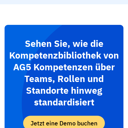
Sehen Sie, wie die
Kompetenzbibliothek von
AG5 Kompetenzen über
Teams, Rollen und
Standorte hinweg
standardisiert
Jetzt eine Demo buchen