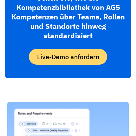
Kompetenzbibliothek von AG5
Kompetenzen über Teams, Rollen
und Standorte hinweg
standardisiert
Live-Demo anfordern