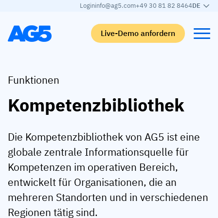
Login
info@ag5.com
+49 30 81 82 8464
DE
Live-Demo anfordern
Back
Back
Back
Back
Funktionen
Kompetenzbibliothek
Qualifikationsmatrix
Nach branche
Automobilbranche
Lernen
Kompetenzmatrix
Automobilbranche
Adient
AG5 Blog-Beiträge
Die Kompetenzbibliothek von AG5 ist eine
Kompetenzbibliothek
Nahrungsmittelbranche
Rogers
White papers
globale zentrale Informationsquelle für
Kompetenzmanagement
Logistik
Partnerprogramm
Kompetenzen im operativen Bereich,
Logistik
KI-Skill-Zusammenführung
Medizinische Fertigung
Webinars
entwickelt für Organisationen, die an
KLM Cargo
mehreren Standorten und in verschiedenen
Alle Branchen anzeigen
Regionen tätig sind.
Mitarbeiter
Base Logistics
Support