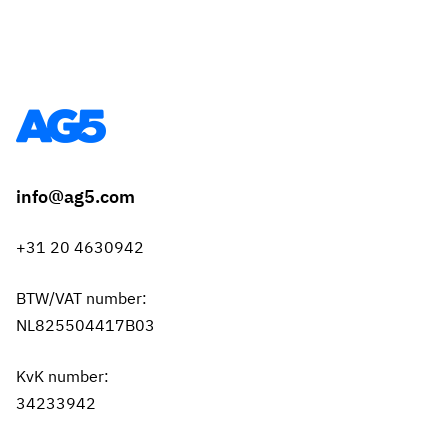
info@ag5.com
+31 20 4630942
BTW/VAT number:
NL825504417B03
KvK number:
34233942