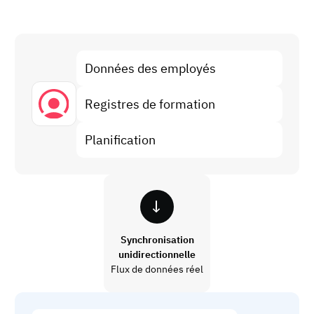
Analyse des écarts de compétences
Vista
Efficacité de la formation
Tableaux de bord de conformité
Données des employés
19 mars 2026
Prévisions et tendances
Arrêtez de courir, commencez à automatiser
Registres de formation
avec AG5 Workflows
Planification
Synchronisation
unidirectionnelle
Flux de données réel