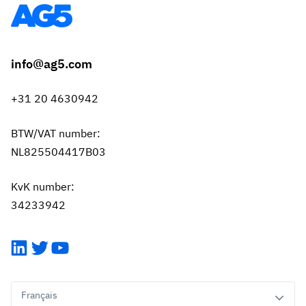
info@ag5.com
+31 20 4630942
BTW/VAT number:
NL825504417B03
KvK number:
34233942
LinkedIn
Twitter
YouTube
Français