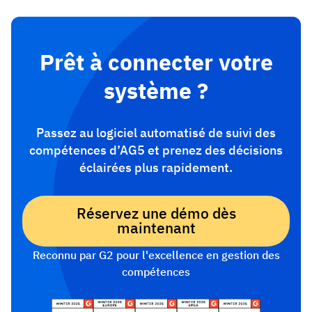
Prêt à connecter votre
système ?
Passez au logiciel automatisé de suivi des
compétences d’AG5 et prenez des décisions
éclairées plus rapidement.
Réservez une démo dès
maintenant
Reconnu par G2 pour l'excellence en gestion des
compétences