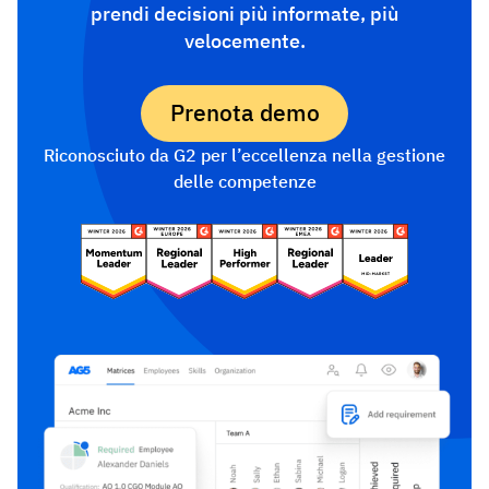
prendi decisioni più informate, più
velocemente.
Prenota demo
Riconosciuto da G2 per l’eccellenza nella gestione
delle competenze