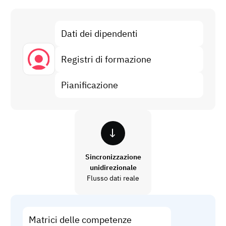
Analisi del gap di competenze
Vista
Efficacia della formazione
Dati dei dipendenti
Dashboard di conformità
19 marzo 2026
Registri di formazione
Previsioni e tendenze
Smetti di rincorrere, inizia ad automatizzare
con AG5 Workflows
Pianificazione
Sincronizzazione
unidirezionale
Flusso dati reale
Matrici delle competenze