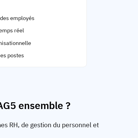
 des employés
temps réel
nisationnelle
des postes
t AG5 ensemble ?
es RH, de gestion du personnel et