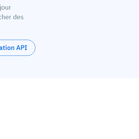
jour
cher des
ation API