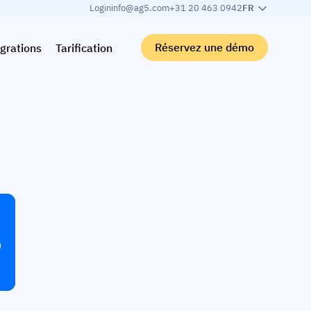
Login
info@ag5.com
+31 20 463 0942
FR
Réservez une démo
grations
Tarification