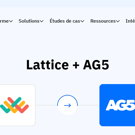
orme
Solutions
Études de cas
Ressources
Inté
Lattice + AG5