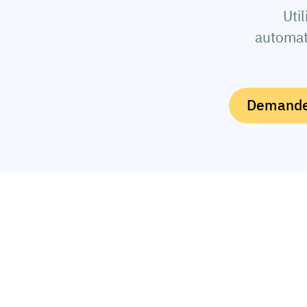
Uti
automat
Demander