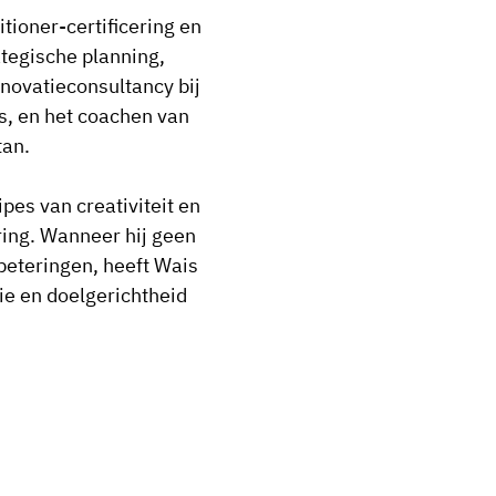
tioner-certificering en
ategische planning,
nnovatieconsultancy bij
s, en het coachen van
tan.
pes van creativiteit en
ring. Wanneer hij geen
rbeteringen, heeft Wais
tie en doelgerichtheid