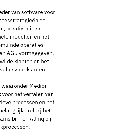
eder van software voor
uccesstrategieën de
, creativiteit en
onele modellen en het
omlijnde operaties
 van AG5 vormgegeven,
wijde klanten en het
value voor klanten.
q, waaronder Medior
 voor het vertalen van
tieve processen en het
angrijke rol bij het
ams binnen Allinq bij
rkprocessen.