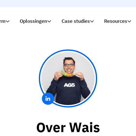
orm
Oplossingen
Case studies
Resources
Over Wais