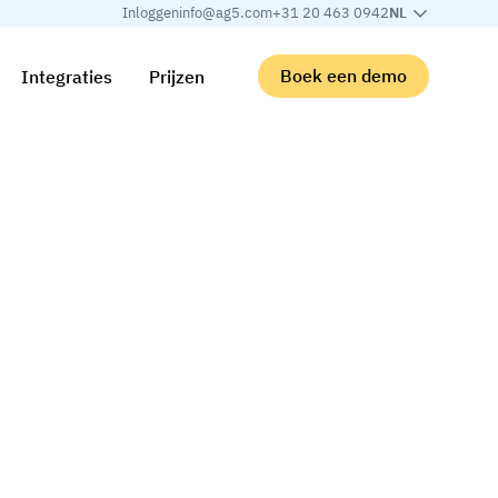
Inloggen
info@ag5.com
+31 20 463 0942
NL
Boek een demo
Integraties
Prijzen