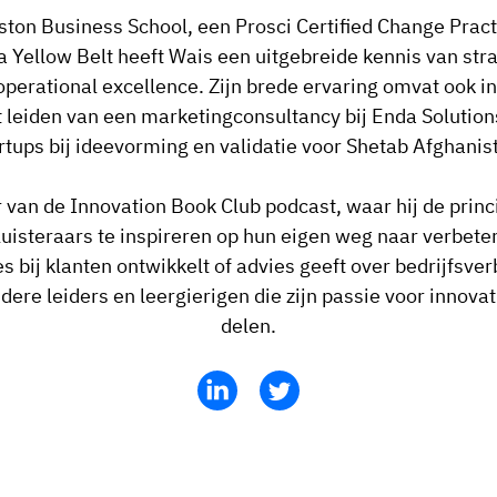
on Business School, een Prosci Certified Change Practi
 Yellow Belt heeft Wais een uitgebreide kennis van str
perational excellence. Zijn brede ervaring omvat ook i
t leiden van een marketingconsultancy bij Enda Solution
rtups bij ideevorming en validatie voor Shetab Afghanis
 van de Innovation Book Club podcast, waar hij de princi
luisteraars te inspireren op hun eigen weg naar verbete
s bij klanten ontwikkelt of advies geeft over bedrijfsve
ere leiders en leergierigen die zijn passie voor innova
delen.