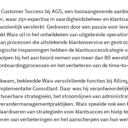
of Customer Success bij AG5, een toonaangevende aanbi
, waar zijn expertise in vaardigheidsbeheer en klants
anzienlijk versterkt. Gedreven door een passie voor leren
nkt Wais uit in het ontwikkelen van uitgebreide operati
an processen die uitstekende klantenservice en gestro
ategische inspanningen hebben de klantsuccesstrategie
eholpen bij het aan boord nemen van meer dan 80 wereld
onboardingprocessen en het verbeteren van de time-to-
5 kwam, bekleedde Wais verschillende functies bij Allin
mplementatie Consultant. Daar was hij verantwoordelijk
itvoerbare strategieën, het stroomlijnen van administra
erandermanagementpraktijken. Wais speelde ook een bel
aardiseren van strategieën voor klantsucces en hielp te
iceren van verbeteringen en het aanscherpen van hun we