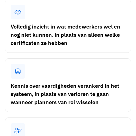
Skill gap-analyse
Vista
Effectiviteit van trainingen
Compliance-dashboards
Volledig inzicht in wat medewerkers wel en
19 maart 2026
nog niet kunnen, in plaats van alleen welke
Prognoses & trends
certificaten ze hebben
Stop met achtervolgen, begin met automatiseren
met AG5 Workflows
Kennis over vaardigheden verankerd in het
systeem, in plaats van verloren te gaan
wanneer planners van rol wisselen