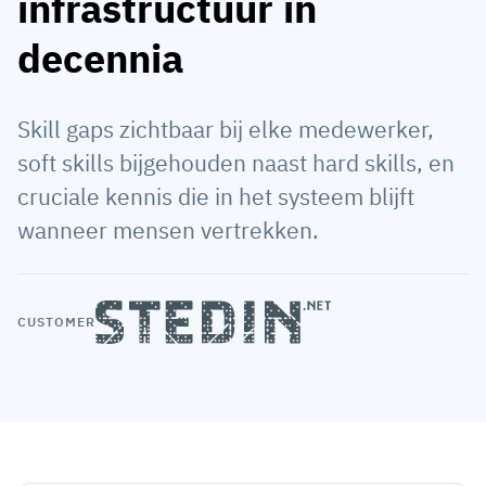
infrastructuur in
Medewerkersprofiel
Per rol
Klantsucces
decennia
Food
Trainingsgeschiedenis
Trainingscoördinator
Kennisbank
Intersnack
Certificaten & licenties
Operationeel manager
AG5-status
Skill gaps zichtbaar bij elke medewerker,
JDE Coffee
soft skills bijgehouden naast hard skills, en
Frontline skills-app
ICT-manager
Ondersteuning
cruciale kennis die in het systeem blijft
Syngenta
Auditor
wanneer mensen vertrekken.
Compliance
Bedrijf
Chemisch
Opleidingsvereisten
Over ons
Bekijk
Lenzing
CUSTOMER
Inzetbaarheid van het personeel
Neem contact op
nu
Ashland
Audit trails
Verpakking
Insights
Canpack