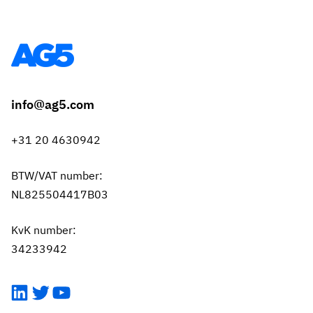
info@ag5.com
+31 20 4630942
BTW/VAT number:
NL825504417B03
KvK number:
34233942
LinkedIn
Twitter
YouTube