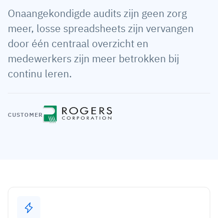
Onaangekondigde audits zijn geen zorg
Medewerkersprofiel
Per rol
Klantsucces
meer, losse spreadsheets zijn vervangen
Food
Trainingsgeschiedenis
Trainingscoördinator
Kennisbank
door één centraal overzicht en
Intersnack
Certificaten & licenties
Operationeel manager
AG5-status
medewerkers zijn meer betrokken bij
JDE Coffee
continu leren.
Frontline skills-app
ICT-manager
Ondersteuning
Syngenta
Auditor
Compliance
Bedrijf
CUSTOMER
Chemisch
Opleidingsvereisten
Over ons
Bekijk
Lenzing
Inzetbaarheid van het personeel
Neem contact op
nu
Ashland
Audit trails
Verpakking
Insights
Canpack