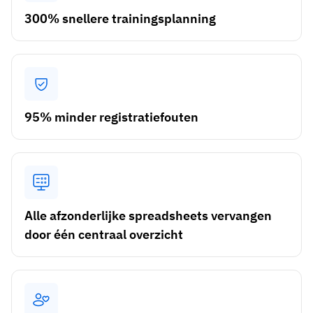
Skill gap-analyse
300% snellere trainingsplanning
Vista
Effectiviteit van trainingen
Compliance-dashboards
19 maart 2026
Prognoses & trends
Stop met achtervolgen, begin met automatiseren
95% minder registratiefouten
met AG5 Workflows
Alle afzonderlijke spreadsheets vervangen
door één centraal overzicht