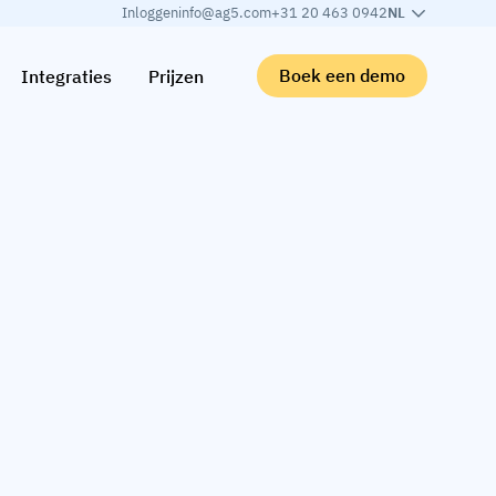
Inloggen
info@ag5.com
+31 20 463 0942
NL
Boek een demo
Integraties
Prijzen