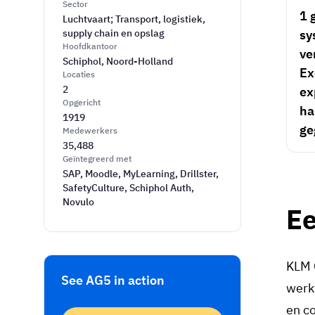
Sector
1 
Luchtvaart; Transport, logistiek,
supply chain en opslag
sy
Hoofdkantoor
ve
Schiphol, Noord-Holland
Ex
Locaties
2
ex
Opgericht
ha
1919
ge
Medewerkers
35,488
Geïntegreerd met
SAP, Moodle, MyLearning, Drillster,
SafetyCulture, Schiphol Auth,
Novulo
Ee
KLM 
See AG5 in action
werk
en co