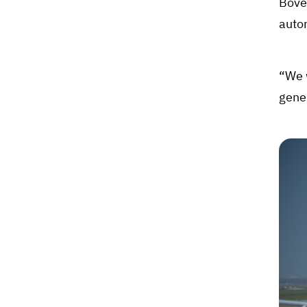
Bove
auto
“We 
gene