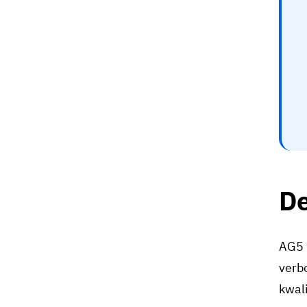
De
AG5 
verb
kwali