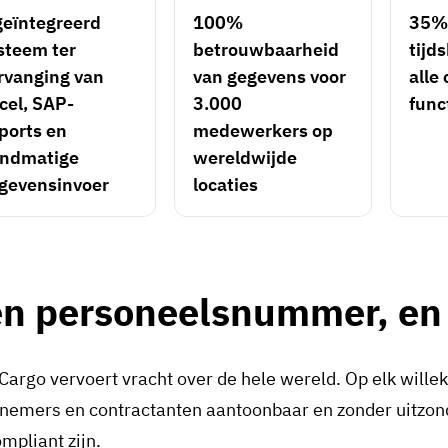
geïntegreerd
100%
35%
steem ter
betrouwbaarheid
tijd
rvanging van
van gegevens voor
alle
cel, SAP-
3.000
func
ports en
medewerkers op
ndmatige
wereldwijde
gevensinvoer
locaties
n personeelsnummer, en 
Cargo vervoert vracht over de hele wereld. Op elk wil
nemers en contractanten aantoonbaar en zonder uitzonder
mpliant zijn.