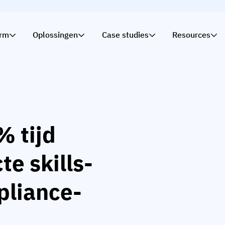
orm
Oplossingen
Case studies
Resources
 tijd
te skills-
pliance-