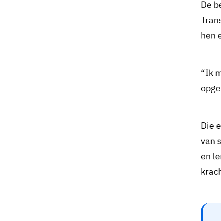
De b
Trans
hen e
“Ik 
opgel
Die 
van 
en l
krac