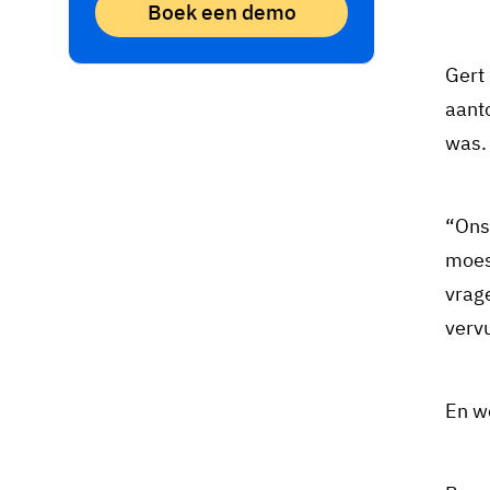
Boek een demo
Gert
aant
was.
“Ons
moes
vrag
verv
En w