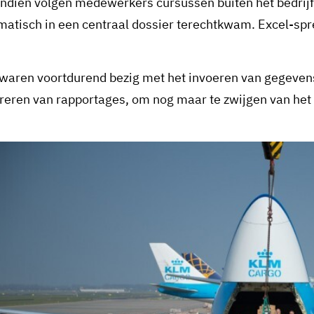
ndien volgen medewerkers cursussen buiten het bedrijf
matisch in een centraal dossier terechtkwam. Excel-spr
waren voortdurend bezig met het invoeren van gegevens
reren van rapportages, om nog maar te zwijgen van het c