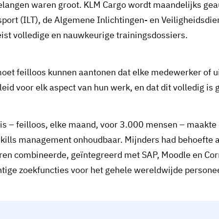
elangen waren groot. KLM Cargo wordt maandelijks geau
port (ILT), de Algemene Inlichtingen- en Veiligheidsdien
ist volledige en nauwkeurige trainingsdossiers.
moet feilloos kunnen aantonen dat elke medewerker of u
eid voor elk aspect van hun werk, en dat dit volledig i
eis – feilloos, elke maand, voor 3.000 mensen – maakt
skills management onhoudbaar. Mijnders had behoefte 
eren combineerde, geïntegreerd met SAP, Moodle en Co
htige zoekfuncties voor het gehele wereldwijde persone