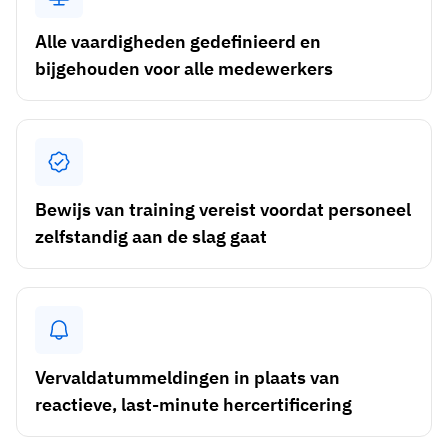
Skill gap-analyse
Vista
Alle vaardigheden gedefinieerd en
Effectiviteit van trainingen
bijgehouden voor alle medewerkers
Compliance-dashboards
19 maart 2026
Prognoses & trends
Stop met achtervolgen, begin met automatiseren
met AG5 Workflows
Bewijs van training vereist voordat personeel
zelfstandig aan de slag gaat
Vervaldatummeldingen in plaats van
reactieve, last-minute hercertificering