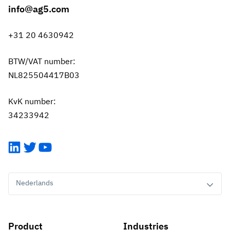
info@ag5.com
+31 20 4630942
BTW/VAT number:
NL825504417B03
KvK number:
34233942
LinkedIn
Twitter
YouTube
Nederlands
Product
Industries