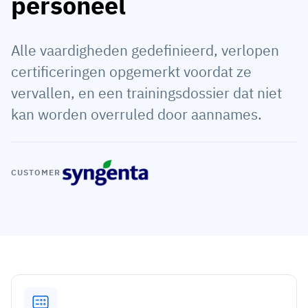
personeel
Medewerkersprofiel
Per rol
Klantsucces
Food
Alle vaardigheden gedefinieerd, verlopen
Trainingsgeschiedenis
Trainingscoördinator
Kennisbank
Intersnack
certificeringen opgemerkt voordat ze
Certificaten & licenties
Operationeel manager
AG5-status
vervallen, en een trainingsdossier dat niet
JDE Coffee
Frontline skills-app
ICT-manager
Ondersteuning
kan worden overruled door aannames.
Syngenta
Auditor
Compliance
Bedrijf
Chemisch
CUSTOMER
Opleidingsvereisten
Over ons
Bekijk
Lenzing
Inzetbaarheid van het personeel
Neem contact op
nu
Ashland
Audit trails
Verpakking
Insights
Canpack