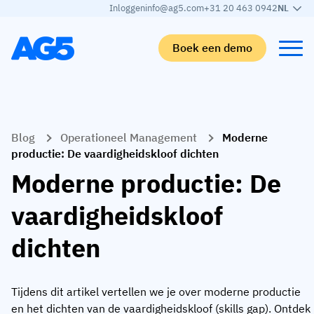
Inloggen
info@ag5.com
+31 20 463 0942
NL
Boek een demo
Terug
Terug
Terug
Terug
Blog
Operationeel Management
Moderne
Skills matrix
Per branche
Automotive
Leren
productie: De vaardigheidskloof dichten
Skills matrix
Auto-industrie
Adient
AG5 blog
Moderne productie: De
Skills-bibliotheek
Voedingsmiddelen sector
Rogers
White papers
vaardigheidskloof
Competentiebeheer
Logistiek
Partner programma
dichten
Logistiek
AI skills merge
Medische productie
Webinars
KLM Cargo
Bekijk alle branches
Tijdens dit artikel vertellen we je over moderne productie
Personeel
Base Logistics
Ondersteuning
en het dichten van de vaardigheidskloof (skills gap). Ontdek