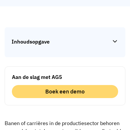
Skill gap-analyse
Vista
Effectiviteit van trainingen
Compliance-dashboards
19 maart 2026
Prognoses & trends
Inhoudsopgave
Stop met achtervolgen, begin met
automatiseren
met AG5 Workflows
Aan de slag met AG5
Boek een demo
Banen of carrières in de productiesector behoren