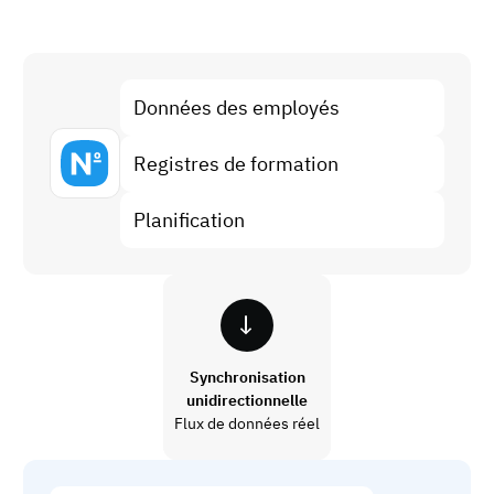
Analyse des écarts de compétences
Vista
Efficacité de la formation
Tableaux de bord de conformité
Données des employés
19 mars 2026
Prévisions et tendances
Arrêtez de courir, commencez à automatiser
Registres de formation
avec AG5 Workflows
Planification
Synchronisation
unidirectionnelle
Flux de données réel