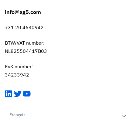
info@ag5.com
+31 20 4630942
BTW/VAT number:
NL825504417B03
KvK number:
34233942
LinkedIn
Twitter
YouTube
Français