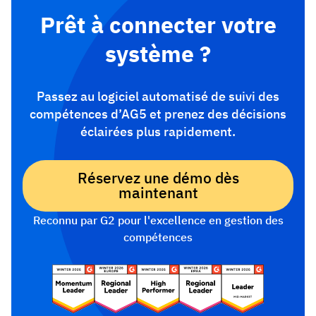
Prêt à connecter votre
système ?
Passez au logiciel automatisé de suivi des
compétences d’AG5 et prenez des décisions
éclairées plus rapidement.
Réservez une démo dès
maintenant
Reconnu par G2 pour l'excellence en gestion des
compétences