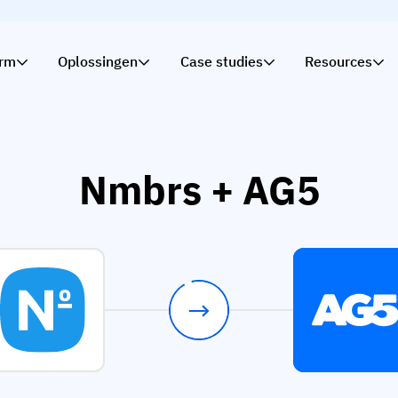
orm
Oplossingen
Case studies
Resources
Nmbrs + AG5