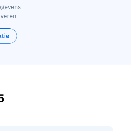
egevens
iveren
tie
5