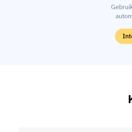
Gebrui
autom
Int