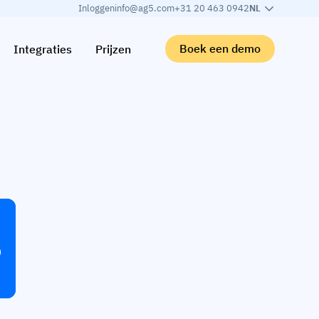
Inloggen
info@ag5.com
+31 20 463 0942
NL
Boek een demo
Integraties
Prijzen