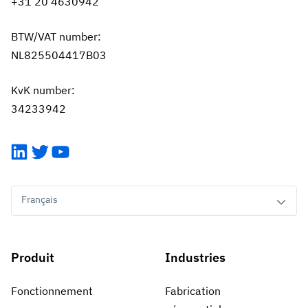
+31 20 4630942
BTW/VAT number:
NL825504417B03
KvK number:
34233942
LinkedIn
Twitter
YouTube
Français
Produit
Industries
Fonctionnement
Fabrication