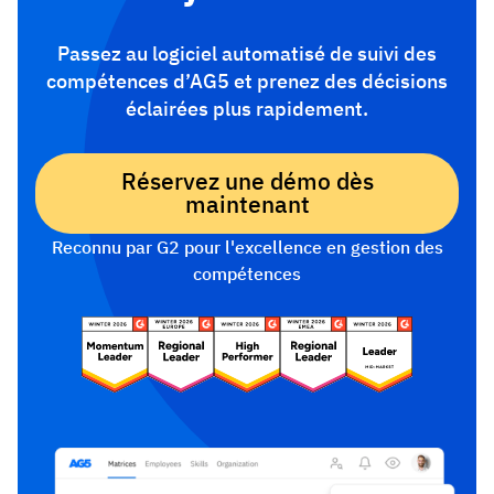
Passez au logiciel automatisé de suivi des
compétences d’AG5 et prenez des décisions
éclairées plus rapidement.
Réservez une démo dès
maintenant
Reconnu par G2 pour l'excellence en gestion des
compétences