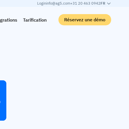
Login
info@ag5.com
+31 20 463 0942
FR
Réservez une démo
grations
Tarification