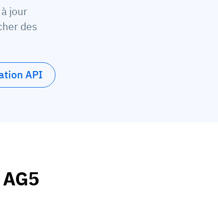
à jour
cher des
ation API
à AG5