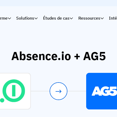
orme
Solutions
Études de cas
Ressources
Inté
Absence.io + AG5