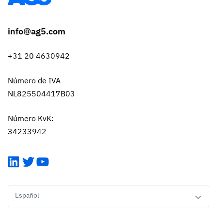
info@ag5.com
+31 20 4630942
Número de IVA
NL825504417B03
Número KvK:
34233942
LinkedIn
Twitter
YouTube
Español