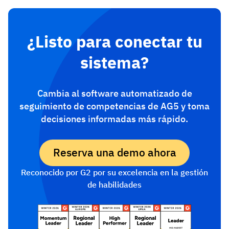
¿Listo para conectar tu
sistema?
Cambia al software automatizado de
seguimiento de competencias de AG5 y toma
decisiones informadas más rápido.
Reserva una demo ahora
Reconocido por G2 por su excelencia en la gestión
de habilidades