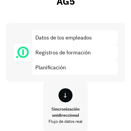
AG5
Análisis de brechas de habilidades
Vista
Eficacia de la formación
Paneles de control de cumplimiento
19 de marzo de 2026
Previsión y tendencias
Datos de los empleados
Deja de perseguir, empieza a automatizar
con AG5 Workflows
Registros de formación
Planificación
Sincronización
unidireccional
Flujo de datos real