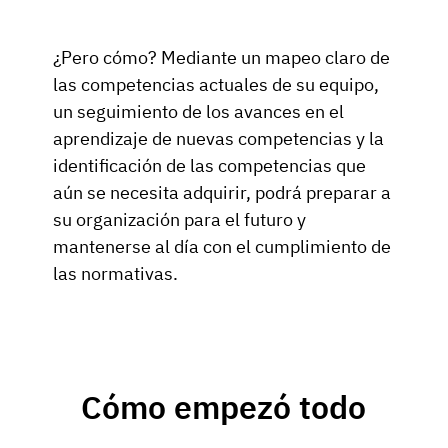
Perfil del empleado
Por roles
Éxito del cliente
¿Pero cómo? Mediante un mapeo claro de
Alimentos
Historial de formación
Coordinador de formación
Base de conocimientos
las competencias actuales de su equipo,
Intersnack
Certificados y licencias
Responsable de operaciones
Estado de AG5
un seguimiento de los avances en el
aprendizaje de nuevas competencias y la
JDE Coffee
App de cualificaciones en planta
Responsable de TIC
Enviar una pregunta
identificación de las competencias que
Syngenta
Auditor
aún se necesita adquirir, podrá preparar a
su organización para el futuro y
Cumplimiento
Empresa
mantenerse al día con el cumplimiento de
Química
Requisitos de formación
Sobre nosotros
las normativas.
Explorar
Lenzing
Preparación de la fuerza laboral
Contacte con nosotros
ahora
Ashland
Registros de auditoría
Cómo empezó todo
Embalaje
Información
Canpack