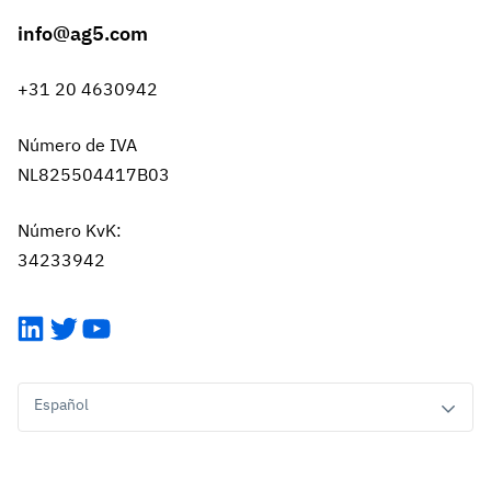
info@ag5.com
+31 20 4630942
Número de IVA
NL825504417B03
Número KvK:
34233942
LinkedIn
Twitter
YouTube
Español