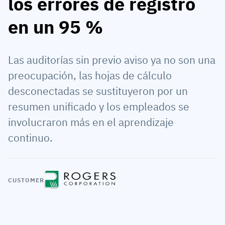
los errores de registro
Perfil del empleado
Por roles
Éxito del cliente
en un 95 %
Alimentos
Historial de formación
Coordinador de formación
Base de conocimientos
Intersnack
Certificados y licencias
Responsable de operaciones
Estado de AG5
Las auditorías sin previo aviso ya no son una
JDE Coffee
preocupación, las hojas de cálculo
App de cualificaciones en planta
Responsable de TIC
Enviar una pregunta
desconectadas se sustituyeron por un
Syngenta
Auditor
resumen unificado y los empleados se
Cumplimiento
Empresa
involucraron más en el aprendizaje
Química
Requisitos de formación
Sobre nosotros
continuo.
Explorar
Lenzing
Preparación de la fuerza laboral
Contacte con nosotros
ahora
Ashland
Registros de auditoría
CUSTOMER
Embalaje
Información
Canpack