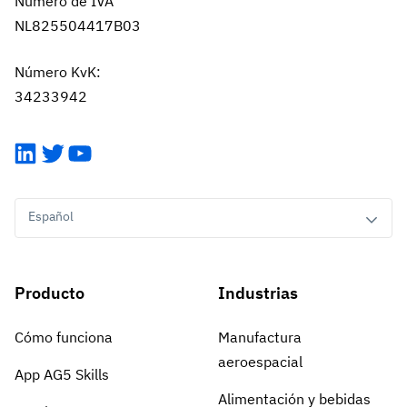
Número de IVA
NL825504417B03
Número KvK:
34233942
LinkedIn
Twitter
YouTube
Español
Producto
Industrias
Cómo funciona
Manufactura
aeroespacial
App AG5 Skills
Alimentación y bebidas