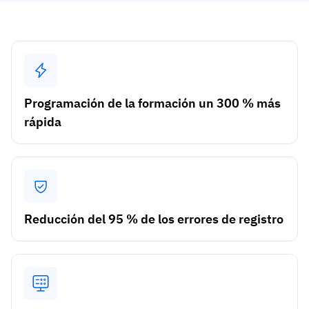
Análisis de brechas de habilidades
Vista
Eficacia de la formación
Paneles de control de cumplimiento
19 de marzo de 2026
Previsión y tendencias
Deja de perseguir, empieza a automatizar
Programación de la formación un 300 % más
con AG5 Workflows
rápida
Reducción del 95 % de los errores de registro