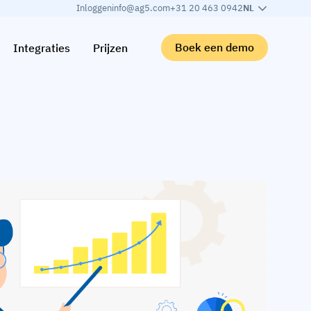
Inloggen
info@ag5.com
+31 20 463 0942
NL
Boek een demo
Integraties
Prijzen