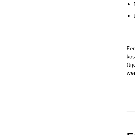
Een
kos
(ti
wer