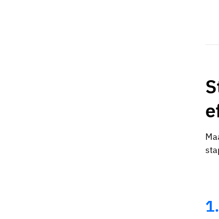
S
e
Maa
sta
1