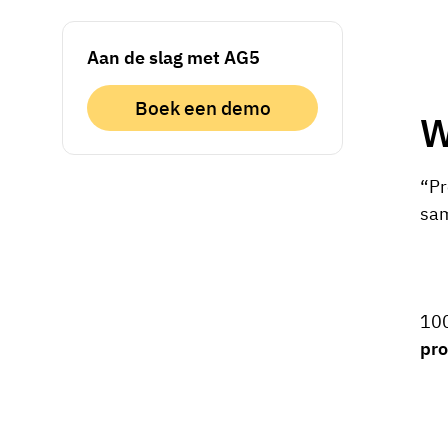
Aan de slag met AG5
Boek een demo
W
“Pr
sa
100
pro