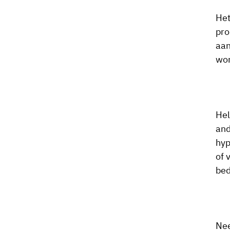
Het
pro
aan
wor
Hel
and
hyp
of 
bed
Nee