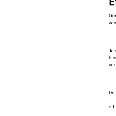
E
Om 
van
Je 
bin
ver
De 
eff