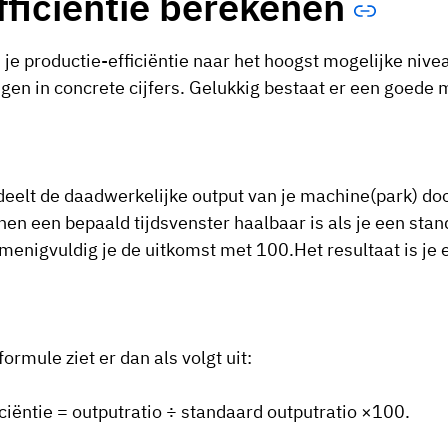
fficiëntie berekenen
je productie-efficiëntie naar het hoogst mogelijke niveau 
gen in concrete cijfers. Gelukkig bestaat er een goede 
deelt de daadwerkelijke output van je machine(park) do
nen een bepaald tijdsvenster haalbaar is als je een st
menigvuldig je de uitkomst met 100.Het resultaat is je e
formule ziet er dan als volgt uit:
iciëntie = outputratio ÷ standaard outputratio ×100.