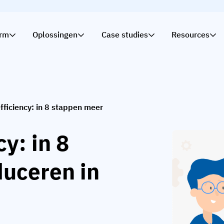
orm
Oplossingen
Case studies
Resources
fficiency: in 8 stappen meer
y: in 8
uceren in