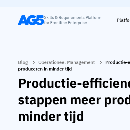
Skills & Requirements Platform
Platf
for Frontline Enterprise
Blog
Operationeel Management
Productie-e
produceren in minder tijd
Productie-efficienc
stappen meer prod
minder tijd