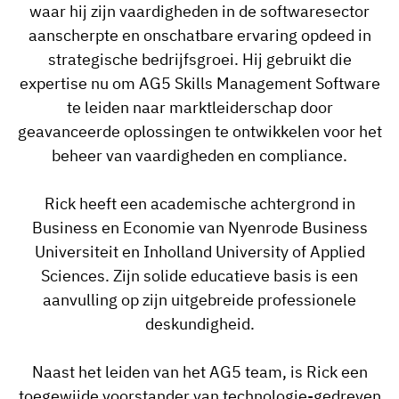
Skill gap-analyse
waar hij zijn vaardigheden in de softwaresector
Vista
aanscherpte en onschatbare ervaring opdeed in
Effectiviteit van trainingen
strategische bedrijfsgroei. Hij gebruikt die
Compliance-dashboards
expertise nu om AG5 Skills Management Software
19 maart 2026
te leiden naar marktleiderschap door
Prognoses & trends
Stop met achtervolgen, begin met
geavanceerde oplossingen te ontwikkelen voor het
automatiseren
beheer van vaardigheden en compliance.
met AG5 Workflows
Rick heeft een academische achtergrond in
Business en Economie van Nyenrode Business
Universiteit en Inholland University of Applied
Sciences. Zijn solide educatieve basis is een
aanvulling op zijn uitgebreide professionele
deskundigheid.
Naast het leiden van het AG5 team, is Rick een
toegewijde voorstander van technologie-gedreven