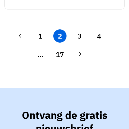
1
2
3
4
…
17
Ontvang de gratis
nieuwsbrief