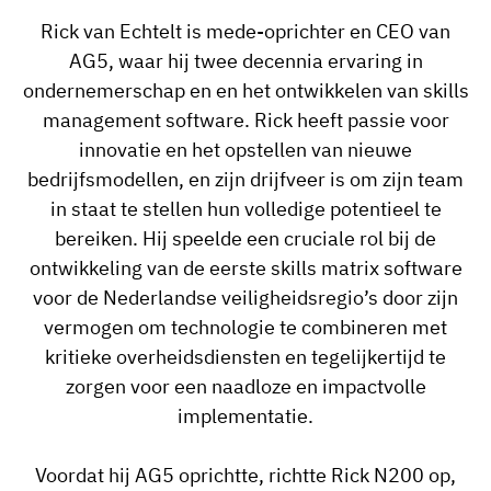
Rick van Echtelt is mede-oprichter en CEO van
Medewerkersprofiel
Per rol
Klantsucces
AG5, waar hij twee decennia ervaring in
Food
Trainingsgeschiedenis
Trainingscoördinator
Kennisbank
ondernemerschap en en het ontwikkelen van skills
Intersnack
management software. Rick heeft passie voor
Certificaten & licenties
Operationeel manager
AG5-status
innovatie en het opstellen van nieuwe
JDE Coffee
Frontline skills-app
ICT-manager
Ondersteuning
bedrijfsmodellen, en zijn drijfveer is om zijn team
Syngenta
in staat te stellen hun volledige potentieel te
Auditor
bereiken. Hij speelde een cruciale rol bij de
Compliance
Bedrijf
ontwikkeling van de eerste skills matrix software
Chemisch
Opleidingsvereisten
Over ons
voor de Nederlandse veiligheidsregio’s door zijn
Bekijk
Lenzing
vermogen om technologie te combineren met
Inzetbaarheid van het personeel
Neem contact op
nu
kritieke overheidsdiensten en tegelijkertijd te
Ashland
Audit trails
zorgen voor een naadloze en impactvolle
implementatie.
Verpakking
Insights
Voordat hij AG5 oprichtte, richtte Rick N200 op,
Canpack