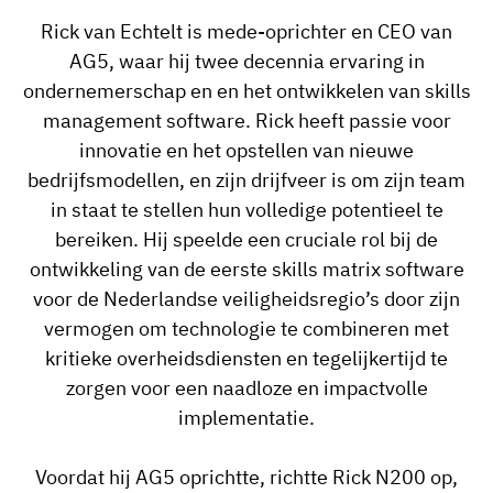
Rick van Echtelt is mede-oprichter en CEO van
Medewerkersprofiel
Per rol
Klantsucces
AG5, waar hij twee decennia ervaring in
Food
Trainingsgeschiedenis
Trainingscoördinator
Kennisbank
ondernemerschap en en het ontwikkelen van skills
Intersnack
management software. Rick heeft passie voor
Certificaten & licenties
Operationeel manager
AG5-status
innovatie en het opstellen van nieuwe
JDE Coffee
Frontline skills-app
ICT-manager
Ondersteuning
bedrijfsmodellen, en zijn drijfveer is om zijn team
Syngenta
in staat te stellen hun volledige potentieel te
Auditor
bereiken. Hij speelde een cruciale rol bij de
Compliance
Bedrijf
ontwikkeling van de eerste skills matrix software
Chemisch
Opleidingsvereisten
Over ons
voor de Nederlandse veiligheidsregio’s door zijn
Bekijk
Lenzing
vermogen om technologie te combineren met
Inzetbaarheid van het personeel
Neem contact op
nu
kritieke overheidsdiensten en tegelijkertijd te
Ashland
Audit trails
zorgen voor een naadloze en impactvolle
implementatie.
Verpakking
Insights
Voordat hij AG5 oprichtte, richtte Rick N200 op,
Canpack