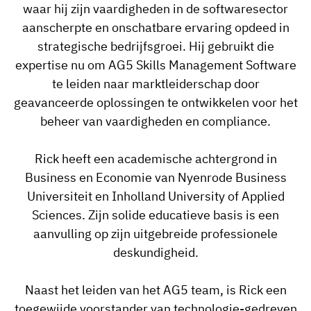
Skill gap-analyse
waar hij zijn vaardigheden in de softwaresector
Vista
aanscherpte en onschatbare ervaring opdeed in
Effectiviteit van trainingen
strategische bedrijfsgroei. Hij gebruikt die
Compliance-dashboards
expertise nu om AG5 Skills Management Software
19 maart 2026
te leiden naar marktleiderschap door
Prognoses & trends
Stop met achtervolgen, begin met
geavanceerde oplossingen te ontwikkelen voor het
automatiseren
beheer van vaardigheden en compliance.
met AG5 Workflows
Rick heeft een academische achtergrond in
Business en Economie van Nyenrode Business
Universiteit en Inholland University of Applied
Sciences. Zijn solide educatieve basis is een
aanvulling op zijn uitgebreide professionele
deskundigheid.
Naast het leiden van het AG5 team, is Rick een
toegewijde voorstander van technologie-gedreven