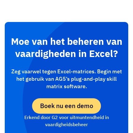
Moe van het beheren van
vaardigheden in Excel?
Zeg vaarwel tegen Excel-matrices. Begin met
het gebruik van AG5’s plug-and-play skill
matrix software.
Boek nu een demo
Erkend door G2 voor uitmuntendheid in
vaardigheidsbeheer