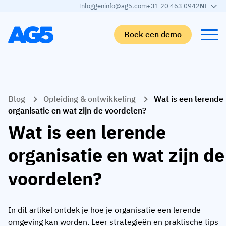
Inloggen
info@ag5.com
+31 20 463 0942
NL
Boek een demo
Terug
Terug
Terug
Terug
Blog
Opleiding & ontwikkeling
Wat is een lerende
Skills matrix
Per branche
Automotive
Leren
organisatie en wat zijn de voordelen?
Skills matrix
Auto-industrie
Adient
AG5 blog
Wat is een lerende
Skills-bibliotheek
Voedingsmiddelen sector
Rogers
White papers
organisatie en wat zijn de
Competentiebeheer
Logistiek
Partner programma
voordelen?
Logistiek
AI skills merge
Medische productie
Webinars
KLM Cargo
Bekijk alle branches
In dit artikel ontdek je hoe je organisatie een lerende
Personeel
Base Logistics
Ondersteuning
omgeving kan worden. Leer strategieën en praktische tips