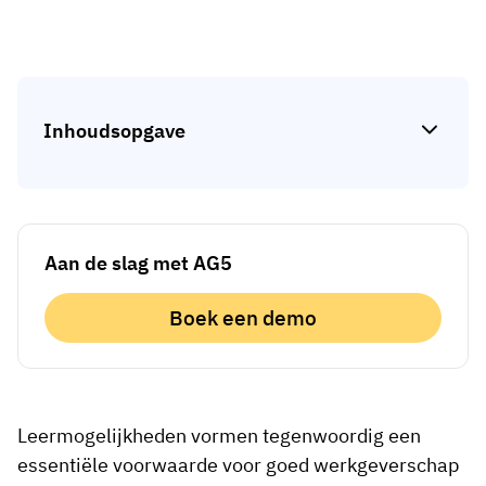
Skill gap-analyse
Vista
Effectiviteit van trainingen
Compliance-dashboards
19 maart 2026
Inhoudsopgave
Prognoses & trends
Stop met achtervolgen, begin met
automatiseren
met AG5 Workflows
Aan de slag met AG5
Boek een demo
Leermogelijkheden vormen tegenwoordig een
essentiële voorwaarde voor goed werkgeverschap