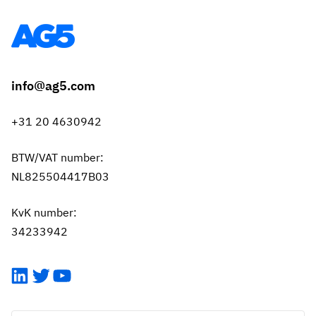
info@ag5.com
+31 20 4630942
BTW/VAT number:
NL825504417B03
KvK number:
34233942
LinkedIn
Twitter
YouTube