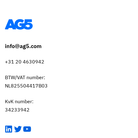
info@ag5.com
+31 20 4630942
BTW/VAT number:
NL825504417B03
KvK number:
34233942
LinkedIn
Twitter
YouTube