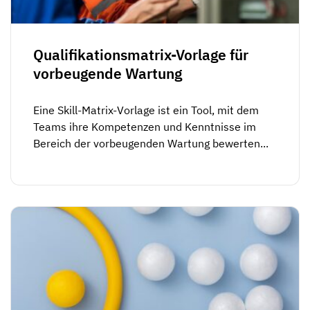
Mitarbeiterprofile
Nach Rollen
Customer Success
Lebensmittelproduktion
Schulungshistorie
Ausbildungskoordinator
Wissensdatenbank
Qualifikationsmatrix-Vorlage für
Intersnack
vorbeugende Wartung
Zertifikate & Lizenzen
Betriebsleiter
AG5-Status
JDE Coffee
Frontline Skills App
ICT-Manager
Unterstützung
Eine Skill-Matrix-Vorlage ist ein Tool, mit dem
Syngenta
Teams ihre Kompetenzen und Kenntnisse im
Auditor
Bereich der vorbeugenden Wartung bewerten...
Compliance
Unternehmen
Chemische Industrie
Schulungsanforderungen
Über uns
Jetzt
Lenzing
Mitarbeiterbereitschaft
Kontaktieren Sie uns
ansehen
Ashland
Audit-Trails
Verpackung
Einblicke
Canpack