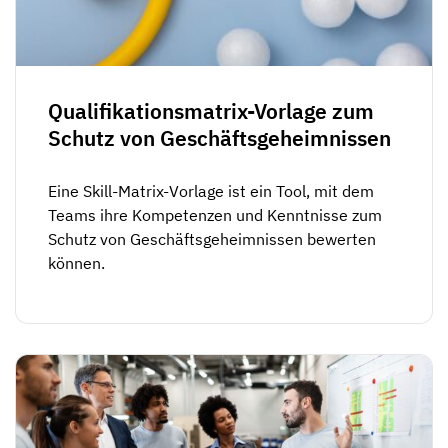
Kompetenzlücken-Analysen
Vista
Schulungseffektivität
Compliance-Dashboards
Qualifikationsmatrix-Vorlage zum
19. März 2026
Prognosen & Trends
Schutz von Geschäftsgeheimnissen
Schluss mit dem Hinterherlaufen,
automatisieren Sie
mit AG5 Workflows
Eine Skill-Matrix-Vorlage ist ein Tool, mit dem
Teams ihre Kompetenzen und Kenntnisse zum
Schutz von Geschäftsgeheimnissen bewerten
können.