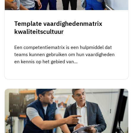
Medewerkersprofiel
Per rol
Klantsucces
Food
Trainingsgeschiedenis
Trainingscoördinator
Kennisbank
Template vaardighedenmatrix
Intersnack
kwaliteitscultuur
Certificaten & licenties
Operationeel manager
AG5-status
JDE Coffee
Frontline skills-app
ICT-manager
Ondersteuning
Een competentiematrix is een hulpmiddel dat
Syngenta
teams kunnen gebruiken om hun vaardigheden
Auditor
en kennis op het gebied van...
Compliance
Bedrijf
Chemisch
Opleidingsvereisten
Over ons
Bekijk
Lenzing
Inzetbaarheid van het personeel
Neem contact op
nu
Ashland
Audit trails
Verpakking
Insights
Canpack