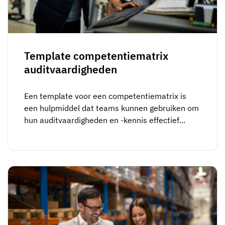
Skill gap-analyse
Vista
Effectiviteit van trainingen
Compliance-dashboards
Template competentiematrix
19 maart 2026
Prognoses & trends
auditvaardigheden
Stop met achtervolgen, begin met
automatiseren
met AG5 Workflows
Een template voor een competentiematrix is
een hulpmiddel dat teams kunnen gebruiken om
hun auditvaardigheden en -kennis effectief...