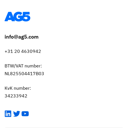
info@ag5.com
+31 20 4630942
BTW/VAT number:
NL825504417B03
KvK number:
34233942
LinkedIn
Twitter
YouTube