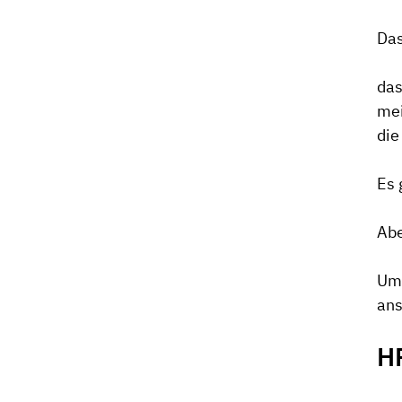
Das
das
mei
die
Es 
Abe
Um 
ans
H