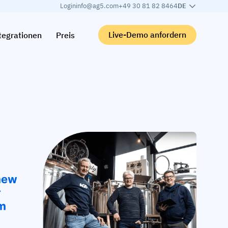
Login
info@ag5.com
+49 30 81 82 8464
DE
Live-Demo anfordern
tegrationen
Preis