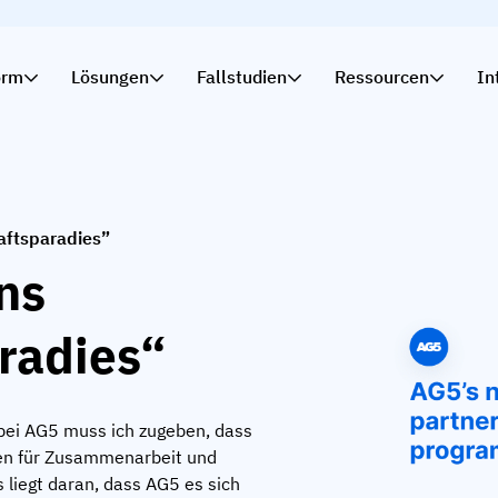
orm
Lösungen
Fallstudien
Ressourcen
In
haftsparadies”
ins
radies“
ei AG5 muss ich zugeben, dass
ten für Zusammenarbeit und
 liegt daran, dass AG5 es sich