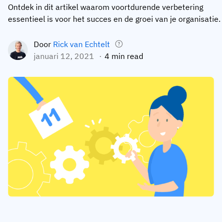
Ontdek in dit artikel waarom voortdurende verbetering
Medewerkersprofiel
Per rol
Klantsucces
essentieel is voor het succes en de groei van je organisatie.
Food
Trainingsgeschiedenis
Trainingscoördinator
Kennisbank
Door
Rick van Echtelt
Intersnack
Certificaten & licenties
Operationeel manager
AG5-status
januari 12, 2021
4 min read
JDE Coffee
Frontline skills-app
ICT-manager
Ondersteuning
Syngenta
Auditor
Compliance
Bedrijf
Chemisch
Opleidingsvereisten
Over ons
Bekijk
Lenzing
Inzetbaarheid van het personeel
Neem contact op
nu
Ashland
Audit trails
Verpakking
Insights
Canpack