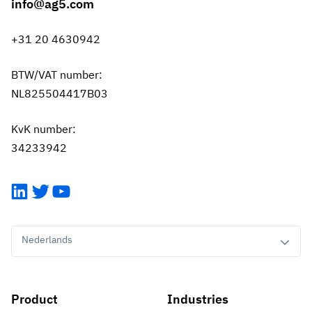
info@ag5.com
+31 20 4630942
BTW/VAT number:
NL825504417B03
KvK number:
34233942
LinkedIn
Twitter
YouTube
Nederlands
Product
Industries