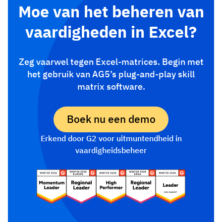
Moe van het beheren van
vaardigheden in Excel?
Zeg vaarwel tegen Excel-matrices. Begin met
het gebruik van AG5’s plug-and-play skill
matrix software.
Boek nu een demo
Erkend door G2 voor uitmuntendheid in
vaardigheidsbeheer