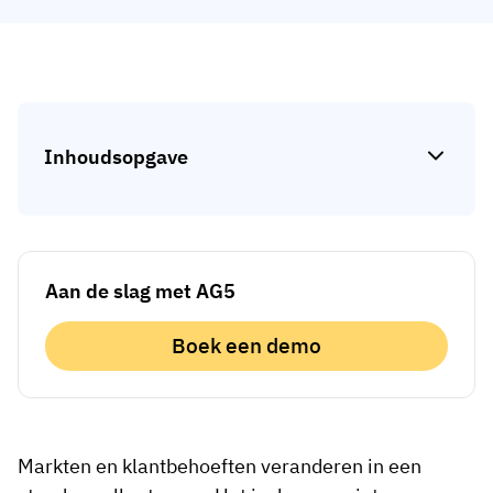
Skill gap-analyse
Vista
Effectiviteit van trainingen
Compliance-dashboards
19 maart 2026
Prognoses & trends
Inhoudsopgave
Stop met achtervolgen, begin met
automatiseren
met AG5 Workflows
Aan de slag met AG5
Boek een demo
Markten en klantbehoeften veranderen in een