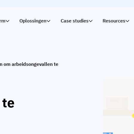
orm
Oplossingen
Case studies
Resources
n om arbeidsongevallen te
 te