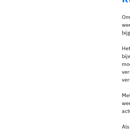
Om 
wee
bij
Het
bij
moe
ver
ver
Me
wer
act
Als