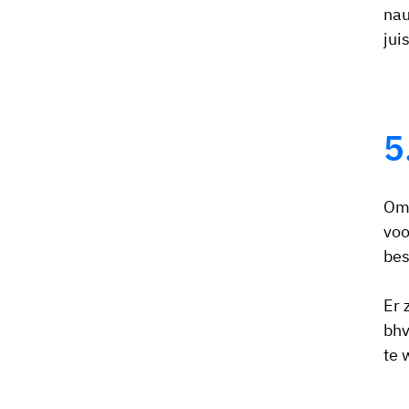
nau
jui
5
Om 
voo
bes
Er 
bhv
te 