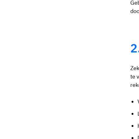
Geb
doo
2
Zek
te 
rek