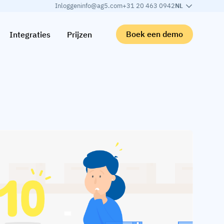
Inloggen
info@ag5.com
+31 20 463 0942
NL
Boek een demo
Integraties
Prijzen