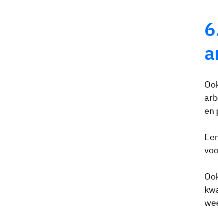
6
a
Ook
arb
en 
Een
vo
Ook
kwa
wee