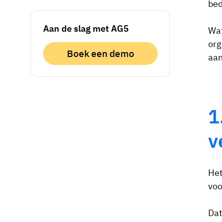
bed
Aan de slag met AG5
Wat
org
Boek een demo
aan
1
v
Het
voo
Dat