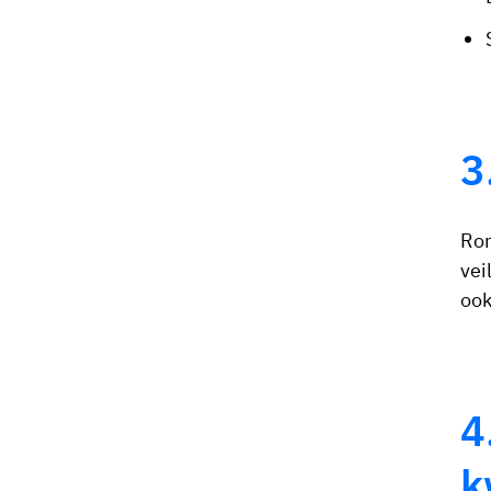
3
Ron
vei
ook
4
k