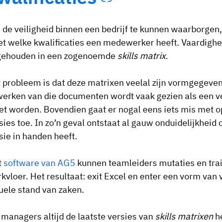
de veiligheid binnen een bedrijf te kunnen waarborgen,
t welke kwalificaties een medewerker heeft. Vaardighe
gehouden in een zogenoemde
skills matrix
.
 probleem is dat deze matrixen veelal zijn vormgegeve
werken van die documenten wordt vaak gezien als een v
t worden. Bovendien gaat er nogal eens iets mis met o
sies toe. In zo’n geval ontstaat al gauw onduidelijkheid 
sie in handen heeft.
t
software van AG5
kunnen teamleiders mutaties en trai
kvloer. Het resultaat: exit Excel en enter een vorm van 
uele stand van zaken.
 managers altijd de laatste versies van
skills matrixen
he