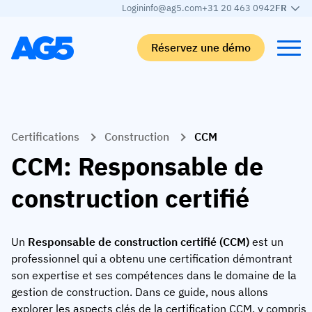
Login
info@ag5.com
+31 20 463 0942
FR
Réservez une démo
Back
Back
Back
Back
Certifications
Construction
CCM
Matrice de compétences
Par secteur
Automobile
Apprendre
CCM: Responsable de
Matrice de compétences
Automobile
Adient
AG5 Blog
construction certifié
Bibliothèque de compétences
Agroalimentaire
Rogers
Livres blancs
Gestion des compétences
Logistique
Programme de partenariat
Un
Responsable de construction certifié (CCM)
est un
Logistique
Fusion des compétences par IA
Fabrication médicale
Webinaires
professionnel qui a obtenu une certification démontrant
son expertise et ses compétences dans le domaine de la
KLM Cargo
Voir tous les secteurs
gestion de construction. Dans ce guide, nous allons
Effectifs
Base Logistics
Assistance
explorer les aspects clés de la certification CCM, y compris