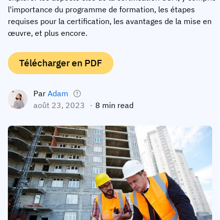
l'importance du programme de formation, les étapes
Profil de l’employés
Par rôles
Customer success
requises pour la certification, les avantages de la mise en
Nourriture
œuvre, et plus encore.
Historique de formation
Coordinateur de formation
Base de connaissances
Intersnack
Certificats et licences
Gestionnaire opérationnel
Statut AG5
Télécharger en PDF
JDE Coffee
Application de compétences terrain
Directeur informatique
Envoyer une question
Syngenta
Auditeur
Par
Adam
août 23, 2023
8 min read
Conformité
Entreprise
Chimique
Exigences de formation
À propos de nous
Parcourir
Lenzing
Préparation des effectifs
Contactez-nous
Ashland
Pistes d’audit
Emballage
Analyses
Canpack