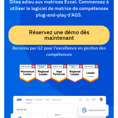
Dites adieu aux matrices Excel. Commencez à
utiliser le logiciel de matrice de compétences
plug-and-play d’AG5.
Réservez une démo dès
maintenant
Reconnu par G2 pour l'excellence en gestion des
compétences