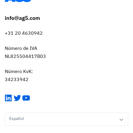
info@ag5.com
+31 20 4630942
Número de IVA
NL825504417B03
Número KvK:
34233942
LinkedIn
Twitter
YouTube
Español