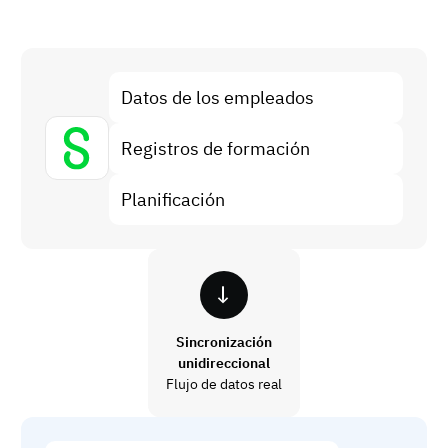
Análisis de brechas de habilidades
Vista
Eficacia de la formación
Paneles de control de cumplimiento
Datos de los empleados
19 de marzo de 2026
Previsión y tendencias
Deja de perseguir, empieza a automatizar
Registros de formación
con AG5 Workflows
Planificación
Sincronización
unidireccional
Flujo de datos real