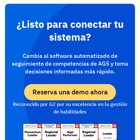
¿Listo para conectar tu
sistema?
Cambia al software automatizado de
seguimiento de competencias de AG5 y toma
decisiones informadas más rápido.
Reserva una demo ahora
Reconocido por G2 por su excelencia en la gestión
de habilidades