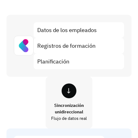
Análisis de brechas de habilidades
Vista
Eficacia de la formación
Paneles de control de cumplimiento
Datos de los empleados
19 de marzo de 2026
Previsión y tendencias
Deja de perseguir, empieza a automatizar
Registros de formación
con AG5 Workflows
Planificación
Sincronización
unidireccional
Flujo de datos real