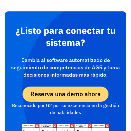
¿Listo para conectar tu
sistema?
Cambia al software automatizado de
seguimiento de competencias de AG5 y toma
decisiones informadas más rápido.
Reserva una demo ahora
Reconocido por G2 por su excelencia en la gestión
de habilidades