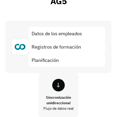
AG5
Análisis de brechas de habilidades
Vista
Eficacia de la formación
Paneles de control de cumplimiento
19 de marzo de 2026
Previsión y tendencias
Datos de los empleados
Deja de perseguir, empieza a automatizar
con AG5 Workflows
Registros de formación
Planificación
Sincronización
unidireccional
Flujo de datos real