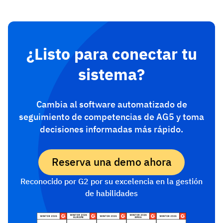
¿Listo para conectar tu
sistema?
Cambia al software automatizado de
seguimiento de competencias de AG5 y toma
decisiones informadas más rápido.
Reserva una demo ahora
Reconocido por G2 por su excelencia en la gestión
de habilidades