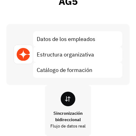
AG5
Análisis de brechas de habilidades
Vista
Eficacia de la formación
Paneles de control de cumplimiento
19 de marzo de 2026
Previsión y tendencias
Datos de los empleados
Deja de perseguir, empieza a automatizar
con AG5 Workflows
Estructura organizativa
Catálogo de formación
Sincronización
bidireccional
Flujo de datos real