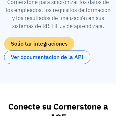
Cornerstone para sincronizar los datos de
Perfil del empleado
Por roles
Éxito del cliente
los empleados, los requisitos de formación
Alimentos
y los resultados de finalización en sus
Historial de formación
Coordinador de formación
Base de conocimientos
sistemas de RR. HH. y de aprendizaje.
Intersnack
Certificados y licencias
Responsable de operaciones
Estado de AG5
JDE Coffee
App de cualificaciones en planta
Responsable de TIC
Enviar una pregunta
Solicitar integraciones
Syngenta
Auditor
Ver documentación de la API
Cumplimiento
Empresa
Química
Requisitos de formación
Sobre nosotros
Explorar
Lenzing
Preparación de la fuerza laboral
Contacte con nosotros
ahora
Ashland
Registros de auditoría
Conecte su Cornerstone a
Embalaje
Información
Canpack