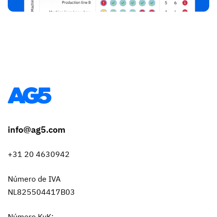
info@ag5.com
+31 20 4630942
Número de IVA
NL825504417B03
Número KvK: