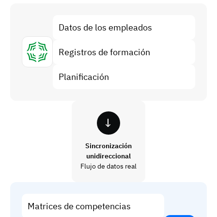
Análisis de brechas de habilidades
Vista
Eficacia de la formación
Datos de los empleados
Paneles de control de cumplimiento
Registros de formación
19 de marzo de 2026
Previsión y tendencias
Deja de perseguir, empieza a automatizar
Planificación
con AG5 Workflows
Sincronización
unidireccional
Flujo de datos real
Matrices de competencias