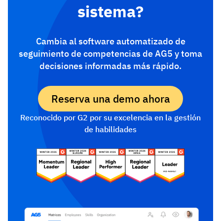
sistema?
Cambia al software automatizado de
seguimiento de competencias de AG5 y toma
decisiones informadas más rápido.
Reserva una demo ahora
Reconocido por G2 por su excelencia en la gestión
de habilidades