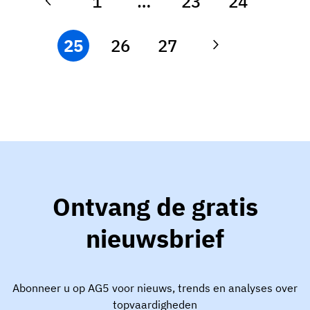
1
…
23
24
25
26
27
Ontvang de gratis
nieuwsbrief
Abonneer u op AG5 voor nieuws, trends en analyses over
topvaardigheden