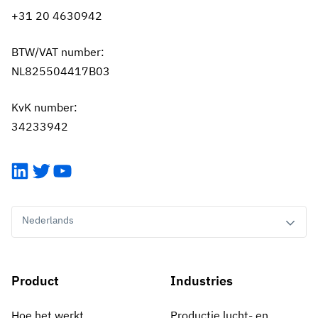
+31 20 4630942
BTW/VAT number:
NL825504417B03
KvK number:
34233942
LinkedIn
Twitter
YouTube
Nederlands
Product
Industries
Hoe het werkt
Productie lucht- en