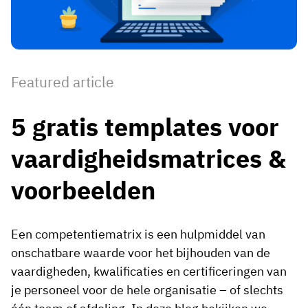
Medewerkersprofiel
Per rol
Klantsucces
Food
Trainingsgeschiedenis
Trainingscoördinator
Kennisbank
Intersnack
Certificaten & licenties
Operationeel manager
AG5-status
Featured article
JDE Coffee
Frontline skills-app
ICT-manager
Ondersteuning
5 gratis templates voor
Syngenta
Auditor
vaardigheidsmatrices &
Compliance
Bedrijf
Chemisch
Opleidingsvereisten
Over ons
voorbeelden
Bekijk
Lenzing
Inzetbaarheid van het personeel
Neem contact op
nu
Ashland
Een competentiematrix is een hulpmiddel van
Audit trails
onschatbare waarde voor het bijhouden van de
vaardigheden, kwalificaties en certificeringen van
Verpakking
Insights
je personeel voor de hele organisatie – of slechts
Canpack