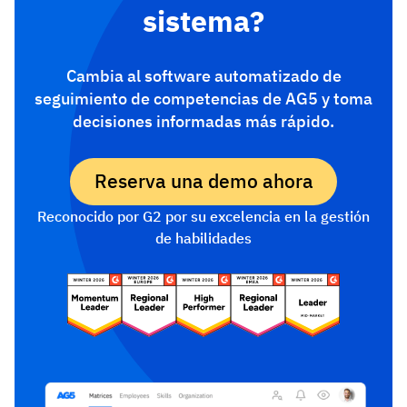
sistema?
Cambia al software automatizado de
seguimiento de competencias de AG5 y toma
decisiones informadas más rápido.
Reserva una demo ahora
Reconocido por G2 por su excelencia en la gestión
de habilidades