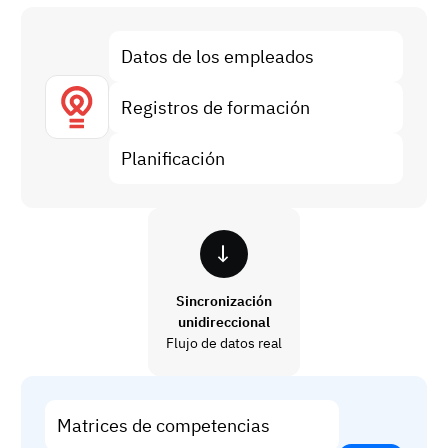
Análisis de brechas de habilidades
Vista
Eficacia de la formación
Datos de los empleados
Paneles de control de cumplimiento
Registros de formación
19 de marzo de 2026
Previsión y tendencias
Deja de perseguir, empieza a automatizar
Planificación
con AG5 Workflows
Sincronización
unidireccional
Flujo de datos real
Matrices de competencias