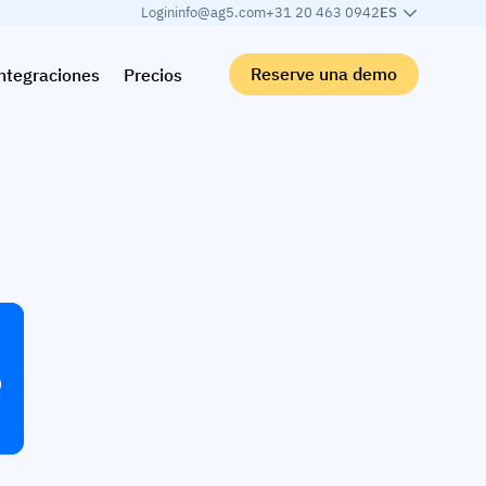
Login
info@ag5.com
+31 20 463 0942
ES
Reserve una demo
ntegraciones
Precios