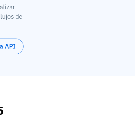
alizar
lujos de
la API
5