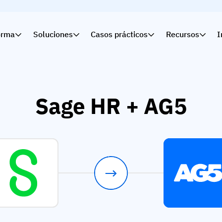
orma
Soluciones
Casos prácticos
Recursos
I
Sage HR + AG5