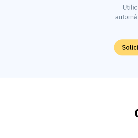
Utili
automát
Solic