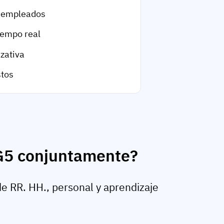
e empleados
iempo real
zativa
stos
AG5 conjuntamente?
 RR. HH., personal y aprendizaje