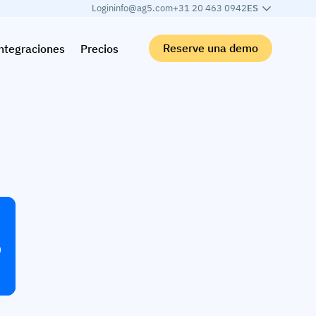
Login
info@ag5.com
+31 20 463 0942
ES
Reserve una demo
ntegraciones
Precios