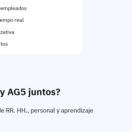
e empleados
iempo real
zativa
stos
 y AG5 juntos?
 RR. HH., personal y aprendizaje