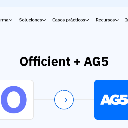
orma
Soluciones
Casos prácticos
Recursos
I
Officient + AG5